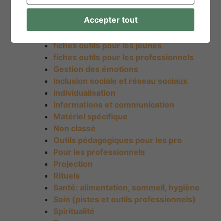
Famille et milieu de vie
Accepter tout
Fiches outils
Fiches outils pour les aidants proches
fiches outils pour les jeunes
fiches outils pour les professionnels
Gestion des émotions
Inclusion sociale et réseau sociaux
Individualisation
Informations et communication
Matériel spécifique
Non classé
Outils pédagogiques pour les pro
Pour les professionnels
Projection
Rituels
Santé: alimentation, sommeil, hygiène
Soin (pistes et outils professionnels)
Spiritualité