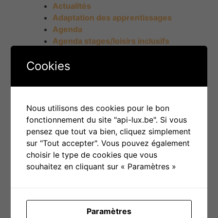
Actualités
Adaptation des apprentissages
Agenda
Agenda stages/loisirs inclusifs
Aménagement environnement
Cookies
Autonomie et responsabilisation
Besoins
Besoins cognitifs
Besoins d'accomplissement
Nous utilisons des cookies pour le bon
Besoins d'appartenance
fonctionnement du site "api-lux.be". Si vous
Besoins d'estime
pensez que tout va bien, cliquez simplement
Besoins de sécurité
sur "Tout accepter". Vous pouvez également
Besoins physiologiques
choisir le type de cookies que vous
Bien-être
souhaitez en cliquant sur « Paramètres »
Cadre et limites
Cohérence
Communication
Culture
Paramètres
Événements du réseau