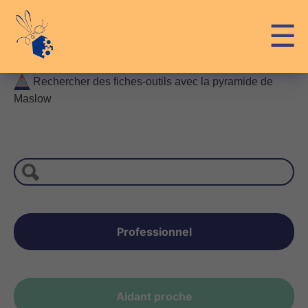
Skip
API-LUX
☰
to
content
Rechercher des fiches-outils avec la pyramide de
Maslow
Recherche
Professionnel
Aidant proche