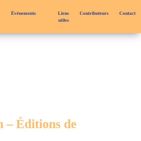
s
Événements
Liens
Contributeurs
Contact
s
utiles
m – Éditions de