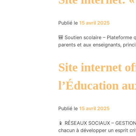
du site
Internet.
Publié le
15 avril 2025
Marketing
🎒 Soutien scolaire – Plateforme qu
En partageant
parents et aux enseignants, princ
votre intérêt et
votre
comportement
lorsque vous
Site internet o
visitez notre
site, vous
augmentez les
l’Éducation a
chances de
voir du
contenu et
des offres
Publié le
15 avril 2025
personnalisés.
📱 RÉSEAUX SOCIAUX – GESTION – 
chacun à développer un esprit cri