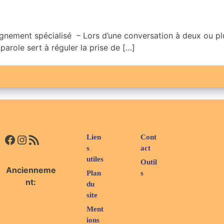
pagnement spécialisé – Lors d’une conversation à deux ou plu
arole sert à réguler la prise de […]
Facebook
Instagram
Flux RSS
Lien
Cont
s
act
utiles
Outil
Ancienneme
Plan
s
nt:
du
site
Ment
ions