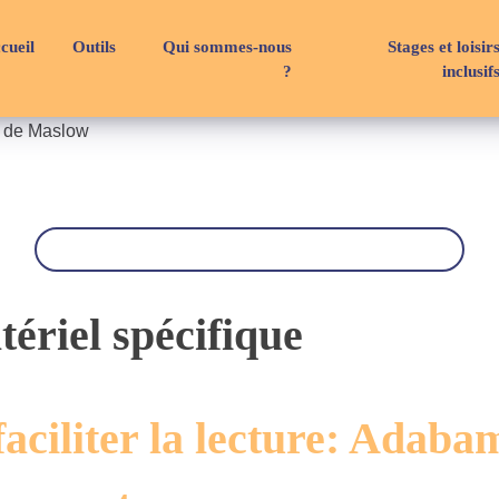
cueil
Outils
Qui sommes-nous
Stages et loisir
?
inclusif
e de Maslow
R
e
c
h
e
r
ériel spécifique
c
h
e
aciliter la lecture: Adaba