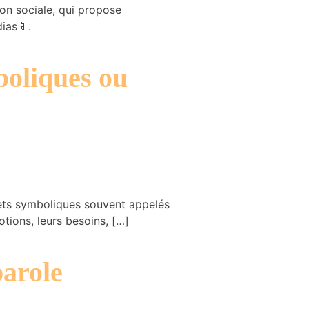
n sociale, qui propose
ias📱.
boliques ou
jets symboliques souvent appelés
tions, leurs besoins, […]
parole