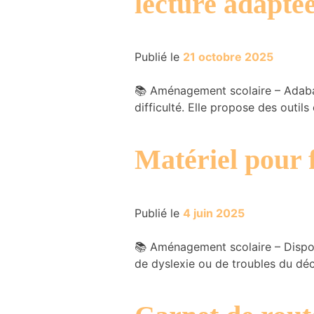
lecture adapté
Publié le
21 octobre 2025
📚 Aménagement scolaire – Adabam
Nécessaire
difficulté. Elle propose des outils
Ces cookies ne
sont pas
facultatifs. Ils
Matériel pour f
sont
nécessaires au
fonctionnement
du site Web.
Publié le
4 juin 2025
Statistiques
📚 Aménagement scolaire – Disposi
Nous utilisons
de dyslexie ou de troubles du déc
des cookies
afin
d'améliorer la
fonctionnalité