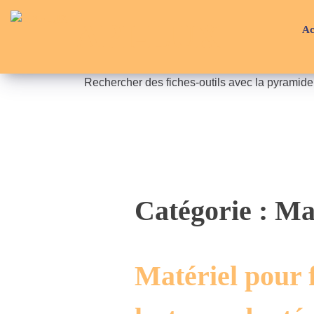
Skip
API-LUX
to
Ac
content
Rechercher des fiches-outils avec la pyramid
Catégorie :
Mat
Matériel pour f