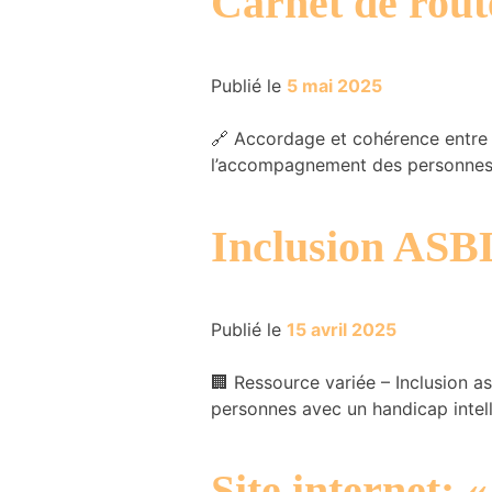
Carnet de rout
et la structure
du site Web,
en fonction
Publié le
5 mai 2025
de la manière
dont le site
Web est
🔗 Accordage et cohérence entre p
utilisé.
l’accompagnement des personnes. 
Expérience
Inclusion ASB
Afin que notre
site Web
fonctionne le
mieux
Publié le
15 avril 2025
possible lors
de votre
visite. Si vous
🏢 Ressource variée – Inclusion a
refusez ces
personnes avec un handicap intell
cookies,
certaines
fonctionnalités
Site internet: 
disparaîtront