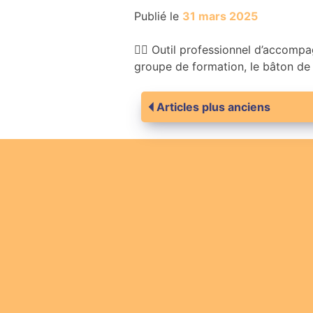
Publié le
31 mars 2025
🧑‍⚕️ Outil professionnel d’accom
groupe de formation, le bâton de p
Navigation
Articles plus anciens
des
articles