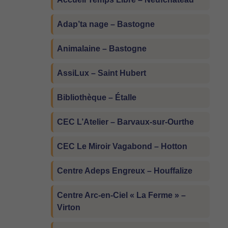
Adap’ta nage – Bastogne
Animalaine – Bastogne
AssiLux – Saint Hubert
Bibliothèque – Étalle
CEC L’Atelier – Barvaux-sur-Ourthe
CEC Le Miroir Vagabond – Hotton
Centre Adeps Engreux – Houffalize
Centre Arc-en-Ciel « La Ferme » –
Virton