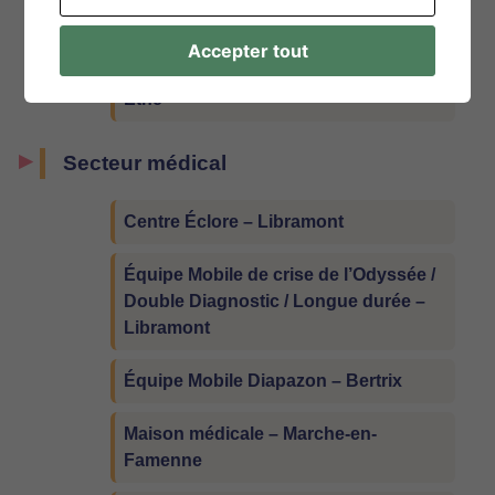
Étalle
Accepter tout
Pôle territorial provincial de Ethe –
Ethe
Secteur médical
Centre Éclore – Libramont
Équipe Mobile de crise de l’Odyssée /
Double Diagnostic / Longue durée –
Libramont
Équipe Mobile Diapazon – Bertrix
Maison médicale – Marche-en-
Famenne