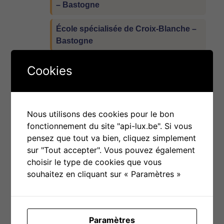
– Bastogne
École spécialisée de Croix-Blanche –
Bastogne
École secondaire professionnelle « La
Cookies
Providence » – Étalle
École fondamentale Clairval –
Barvaux
Nous utilisons des cookies pour le bon
fonctionnement du site "api-lux.be". Si vous
École secondaire Clairval – Barvaux
pensez que tout va bien, cliquez simplement
sur "Tout accepter". Vous pouvez également
La Courte-Échelle – Étalle
choisir le type de cookies que vous
souhaitez en cliquant sur « Paramètres »
Pôle territorial du Mardasson –
Bastogne
Paramètres
Pôle territorial du Sud Luxembourg –