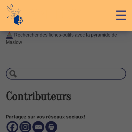
Skip
API-LUX
☰
to
content
Rechercher des fiches-outils avec la pyramide de
Maslow
R
e
c
h
e
r
Contributeurs
c
h
e
Partagez sur vos réseaux sociaux!