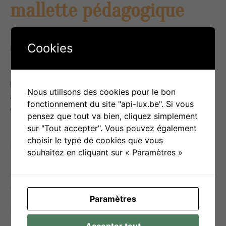
mallette pédagogique
Cookies
Publié le
26 septembre 2025
SOIN – SANTE– Cette malette vise à sensibiliser
les enfants (5 à 11 ans), les parents et les éducateurs
Nous utilisons des cookies pour le bon
à la problématique des poux de tête, en proposant
fonctionnement du site "api-lux.be". Si vous
des […]
pensez que tout va bien, cliquez simplement
sur "Tout accepter". Vous pouvez également
Comprendre et traiter les
choisir le type de cookies que vous
souhaitez en cliquant sur « Paramètres »
poux : outils pour
Paramètres
sensibiliser familles et
Accepter tout