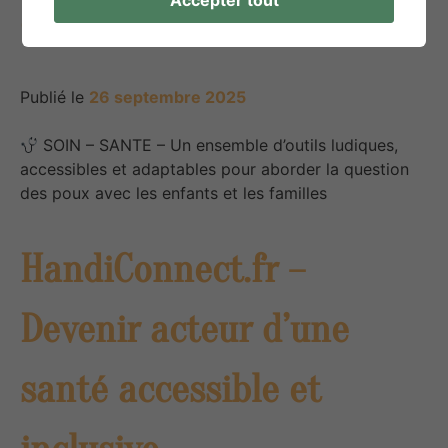
enfants
Publié le
26 septembre 2025
SOIN – SANTE – Un ensemble d’outils ludiques,
accessibles et adaptables pour aborder la question
des poux avec les enfants et les familles
HandiConnect.fr –
Devenir acteur d’une
santé accessible et