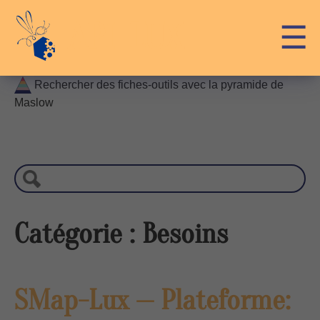
Skip
API-LUX
☰
to
content
Rechercher des fiches-outils avec la pyramide de
Maslow
R
e
c
h
e
r
Catégorie :
Besoins
c
h
e
SMap-Lux — Plateforme: