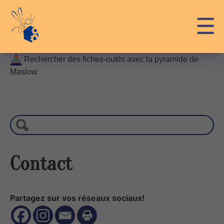
Skip
API-LUX
☰
to
content
Rechercher des fiches-outils avec la pyramide de
Maslow
R
e
c
h
e
r
Contact
c
h
e
Partagez sur vos réseaux sociaux!