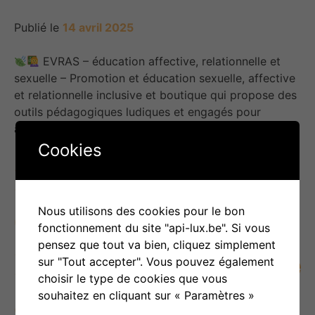
Publié le
14 avril 2025
EVRAS – éducation affective, relationnelle et
sexuelle – Promotion et éducation sexuelle, affective
et relationnelle inclusive et boutique qui propose des
outils pédagogiques ludiques et engagés pour
accompagner enfants, […]
Cookies
Fédération Laïque de
Nous utilisons des cookies pour le bon
Centres de Planning
fonctionnement du site "api-lux.be". Si vous
pensez que tout va bien, cliquez simplement
Familial (FLCPF) et centre
sur "Tout accepter". Vous pouvez également
choisir le type de cookies que vous
souhaitez en cliquant sur « Paramètres »
de documentation