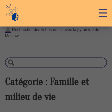
Skip
API-LUX
☰
to
content
Rechercher des fiches-outils avec la pyramide de
Maslow
R
e
c
h
e
r
Catégorie :
Famille et
c
h
milieu de vie
e