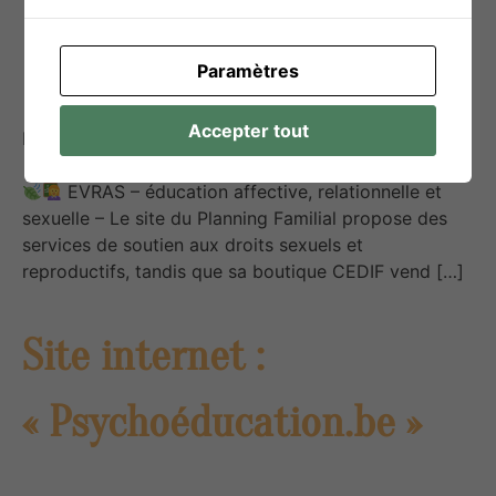
(CEDIF)
Paramètres
Accepter tout
Publié le
14 avril 2025
EVRAS – éducation affective, relationnelle et
sexuelle – Le site du Planning Familial propose des
services de soutien aux droits sexuels et
reproductifs, tandis que sa boutique CEDIF vend […]
Site internet :
« Psychoéducation.be »