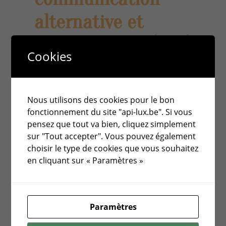
alternative et
augmentative (CAA)
Cookies
COMMUNICATION – Comalso est une
association belge qui œuvre pour que toute
personne privée de langage oral accède à une
communication adaptée et inclusive.
Nous utilisons des cookies pour le bon
21 octobre 2025
fonctionnement du site "api-lux.be". Si vous
pensez que tout va bien, cliquez simplement
sur "Tout accepter". Vous pouvez également
Matériel pour faciliter
choisir le type de cookies que vous souhaitez
en cliquant sur « Paramètres »
la lecture: Les
Éditeurs Atypiques –
Paramètres
Vers une lecture