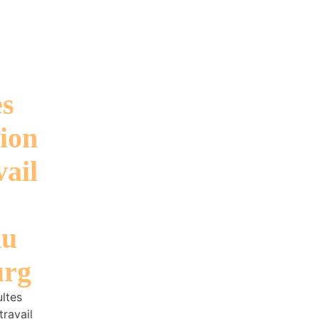
es
ion
vail
du
rg
ultes
ravail