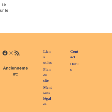
 se
ur le
Facebook
Instagram
Flux RSS
Lien
Cont
s
act
utiles
Outil
Ancienneme
Plan
s
nt:
du
site
Ment
ions
légal
es