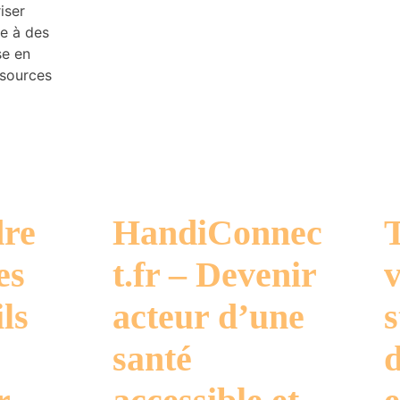
iser
ce à des
se en
ssources
re
HandiConnec
es
t.fr – Devenir
v
ls
acteur d’une
s
santé