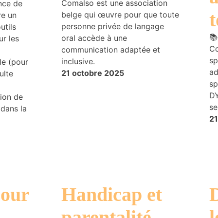
Comalso est une association
nce de
t
belge qui œuvre pour que toute
re un
personne privée de langage
utils
📚
oral accède à une
ur les
Co
communication adaptée et
sp
inclusive.
le (pour
ad
21 octobre 2025
ulte
sp
DY
tion de
se
 dans la
21
pour
Handicap et
parentalité –
l