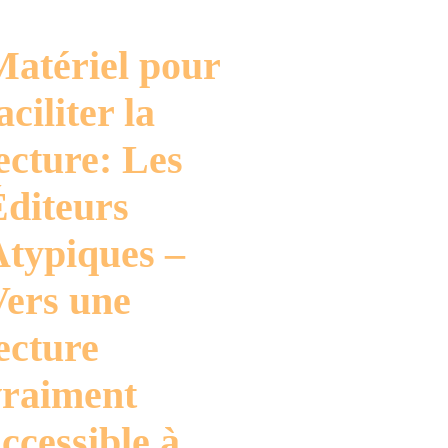
Matériel pour
aciliter la
ecture: Les
Éditeurs
Atypiques –
Vers une
ecture
vraiment
ccessible à