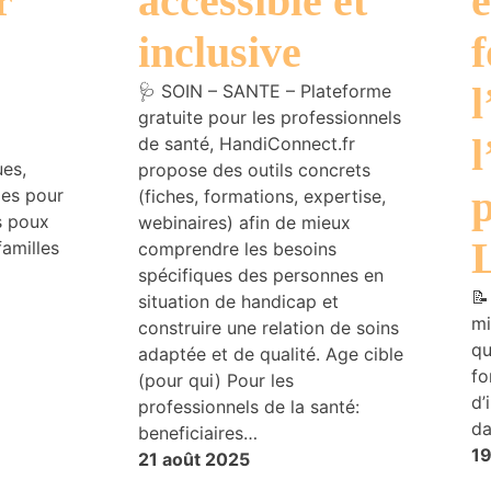
r
accessible et
e
inclusive
f
l
🩺 SOIN – SANTE – Plateforme
gratuite pour les professionnels
l
de santé, HandiConnect.fr
ues,
propose des outils concrets
les pour
(fiches, formations, expertise,
s poux
webinaires) afin de mieux
familles
comprendre les besoins
spécifiques des personnes en
📝
situation de handicap et
mi
construire une relation de soins
qu
adaptée et de qualité. Age cible
fo
(pour qui) Pour les
d’
professionnels de la santé:
da
beneficiaires…
19
21 août 2025