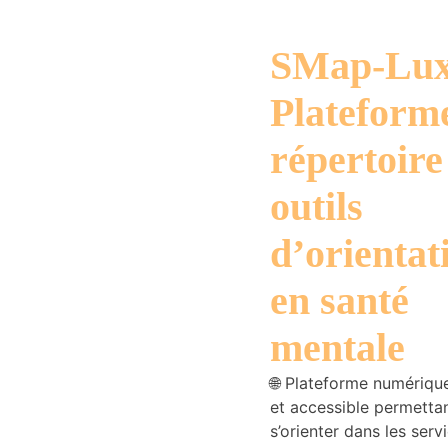
SMap-Lu
Plateform
Nécessaire
répertoire
Ces cookies ne
sont pas
outils
facultatifs. Ils
sont
nécessaires au
d’orientat
fonctionnement
du site Web.
en santé
mentale
Statistiques
Nous utilisons
🌐 Plateforme numériqu
des cookies
afin
et accessible permetta
d'améliorer la
s’orienter dans les serv
fonctionnalité