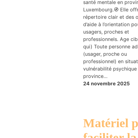
santé mentale en provi
et la structure
Luxembourg.🧭 Elle off
du site Web,
répertoire clair et des o
en fonction
de la manière
d’aide à l’orientation po
dont le site
usagers, proches et
Web est
professionnels. Age cib
utilisé.
qui) Toute personne ad
(usager, proche ou
professionnel) en situa
Expérience
vulnérabilité psychique
Afin que notre
province…
site Web
fonctionne le
24 novembre 2025
mieux
possible lors
de votre
visite. Si vous
refusez ces
Matériel 
cookies,
certaines
fonctionnalités
faciliter la
disparaîtront