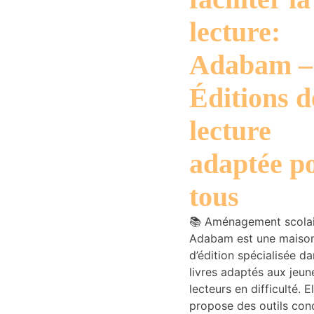
du site
lecture:
Internet.
Adabam –
Marketing
Éditions d
En partageant
votre intérêt et
votre
lecture
comportement
lorsque vous
adaptée p
visitez notre
site, vous
tous
augmentez les
chances de
voir du
📚 Aménagement scolai
contenu et
Adabam est une maiso
des offres
d’édition spécialisée da
personnalisés.
livres adaptés aux jeun
lecteurs en difficulté. El
propose des outils conc