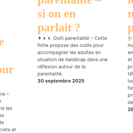
si on en
m
parlait ?
e
‍👩‍👧‍👦 Outil parentalité – Cette
🩺
fiche propose des outils pour
ma
accompagner les adultes en
en
situation de handicap dans une
et
our
réflexion autour de la
pr
parentalité.
tê
30 septembre 2025
lu
fa
re –
pr
n
de
ns les
2
es
le
rets et