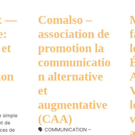
x —
Comalso –
e:
association de
f
 et
promotion la
l
communicatio
ion
n alternative
et
augmentative
l
(CAA)
e simple
nt de
a
🗣️ COMMUNICATION –
ices de