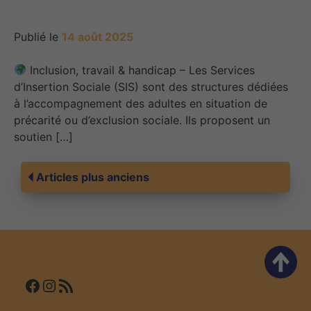
Publié le
14 août 2025
Inclusion, travail & handicap – Les Services
d’Insertion Sociale (SIS) sont des structures dédiées
à l’accompagnement des adultes en situation de
précarité ou d’exclusion sociale. Ils proposent un
soutien […]
Navigation
Articles plus anciens
des
articles
Facebook
Instagram
Flux RSS