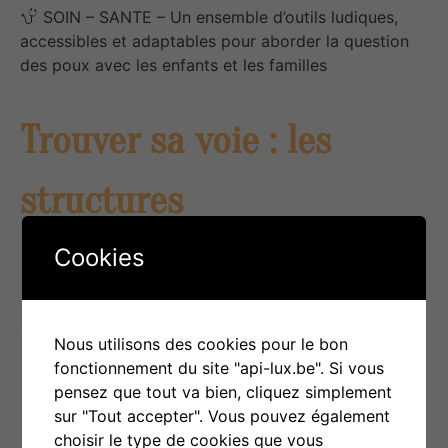
SOIN – SANTE – Un ensemble d’outils ludiques,
accessibles et adaptables pour aborder la question
des poux avec les enfants et les familles
Trouver sa voie : les
structures
d’accompagnement à la
Cookies
formation, à l’emploi et à
Nous utilisons des cookies pour le bon
l’insertion en province du
fonctionnement du site "api-lux.be". Si vous
pensez que tout va bien, cliquez simplement
sur "Tout accepter". Vous pouvez également
Luxembourg
choisir le type de cookies que vous