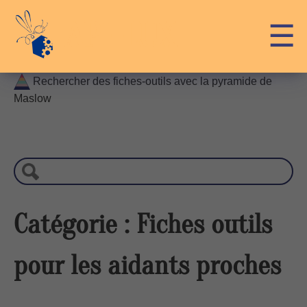
Skip
API-LUX
☰
to
content
Rechercher des fiches-outils avec la pyramide de
Maslow
R
e
c
h
e
r
Catégorie :
Fiches outils
c
h
pour les aidants proches
e