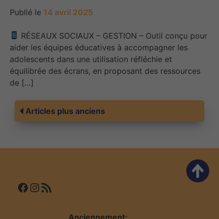
Publié le
14 avril 2025
RÉSEAUX SOCIAUX – GESTION – Outil conçu pour
aider les équipes éducatives à accompagner les
adolescents dans une utilisation réfléchie et
équilibrée des écrans, en proposant des ressources
de […]
Navigation
Articles plus anciens
des
articles
Facebook
Instagram
Flux RSS
Anciennement: