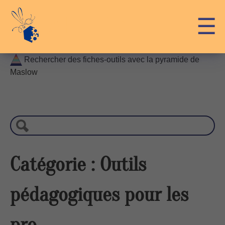
Skip
API-LUX
☰
to
content
Rechercher des fiches-outils avec la pyramide de
Maslow
R
e
c
h
e
r
Catégorie :
Outils
c
h
pédagogiques pour les
e
pro