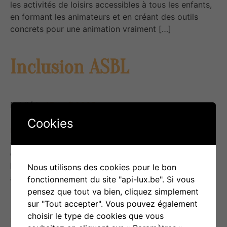
les activités de loisirs accessibles à tous les enfants,
en formant les animateurs et en créant des outils
concrets pour une animation vraiment […]
Inclusion ASBL
Publié le
15 avril 2025
Cookies
Ressource variée – Inclusion asbl est une
association belge engagée pour les droits, l’inclusion
et l’accompagnement des personnes avec un
handicap intellectuel, ainsi que de leurs proches, tout
Nous utilisons des cookies pour le bon
au […]
fonctionnement du site "api-lux.be". Si vous
pensez que tout va bien, cliquez simplement
sur "Tout accepter". Vous pouvez également
Site internet: « SOS
choisir le type de cookies que vous