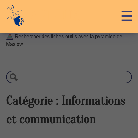
Skip
API-LUX
☰
to
content
Rechercher des fiches-outils avec la pyramide de
Maslow
R
e
c
h
e
r
Catégorie :
Informations
c
h
et communication
e