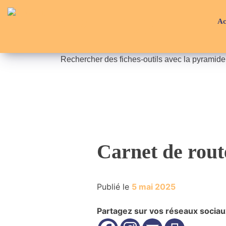
Skip
API-LUX
to
Ac
content
Rechercher des fiches-outils avec la pyramid
Carnet de rout
Publié le
5 mai 2025
Partagez sur vos réseaux sociau