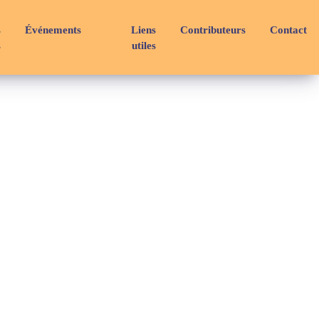
s
Événements
Liens
Contributeurs
Contact
s
utiles