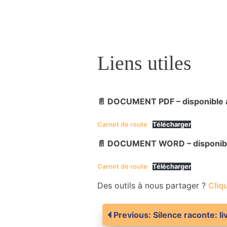
Liens utiles
📄 DOCUMENT PDF – disponible 
Carnet de route
Télécharger
📄 DOCUMENT WORD – disponibl
Carnet de route
Télécharger
Des outils à nous partager ?
Cliqu
Navigation
Previous:
Silence raconte: li