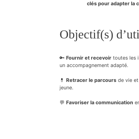
clés pour adapter la
du site
Internet.
Objectif(s) d’uti
Marketing
En partageant
votre intérêt et
votre
🔑
Fournir et recevoir
toutes les 
comportement
lorsque vous
un accompagnement adapté.
visitez notre
site, vous
💊
Retracer le parcours
de vie et
augmentez les
jeune.
chances de
voir du
contenu et
💬
Favoriser la communication
en
des offres
personnalisés.