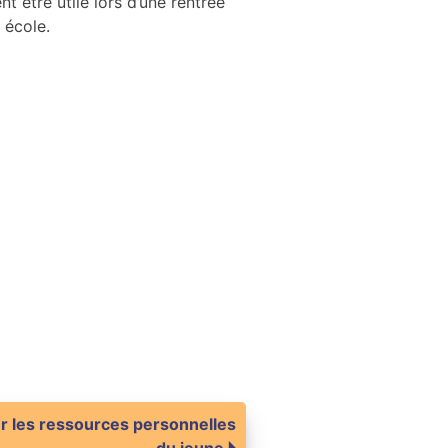
nt être utile lors d’une rentrée
 école.
er les ressources personnelles