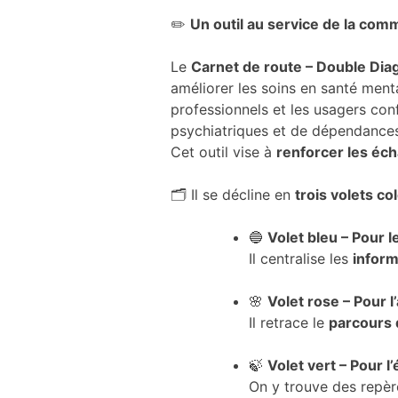
et la structure
✏️
Un outil au service de la comm
du site Web,
en fonction
Le
Carnet de route – Double Dia
de la manière
dont le site
améliorer les soins en santé men
Web est
professionnels et les usagers conf
utilisé.
psychiatriques et de dépendances
Cet outil vise à
renforcer les éch
Expérience
🗂️ Il se décline en
trois volets co
Afin que notre
site Web
fonctionne le
🔵
Volet bleu – Pour l
mieux
Il centralise les
inform
possible lors
de votre
🌸
Volet rose – Pour l
visite. Si vous
Il retrace le
parcours 
refusez ces
cookies,
certaines
🍃
Volet vert – Pour l
fonctionnalités
On y trouve des repè
disparaîtront