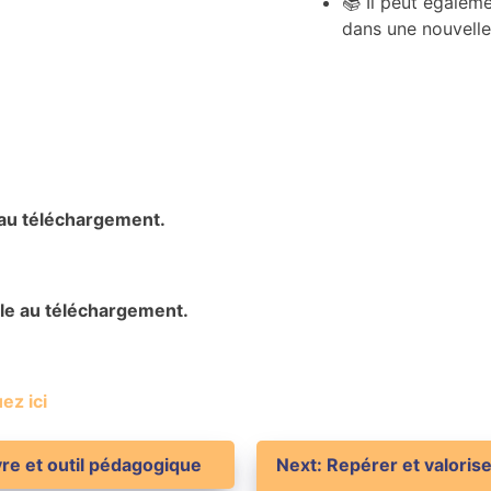
📚 Il peut égaleme
dans une nouvelle
au téléchargement.
e au téléchargement.
ez ici
vre et outil pédagogique
Next:
Repérer et valoris