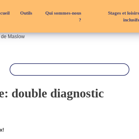
cueil
Outils
Qui sommes-nous
Stages et loisir
?
inclusif
e de Maslow
R
e
c
h
e
r
e: double diagnostic
c
h
e
x!