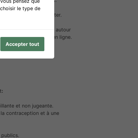
ices, enseignant·es, etc.
i vous pensez que
choisir le type de
 à consulter ou emprunter.
les outils pédagogiques autour
es outils directement en ligne.
Accepter tout
t
:
illante et non jugeante.
 la contraception et à une
 publics.