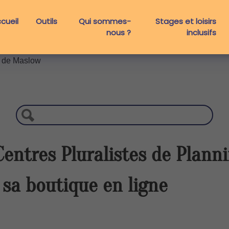
cueil
Outils
Qui sommes-
Stages et loisirs
nous ?
inclusifs
e de Maslow
R
e
c
h
e
r
entres Pluralistes de Planni
c
h
 sa boutique en ligne
e