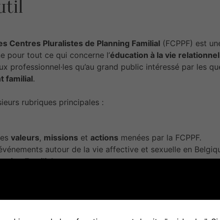
util
s Centres Pluralistes de Planning Familial
(FCPPF) est une
 pour tout ce qui concerne l’
éducation à la vie relationnel
 aux professionnel·les qu’au grand public intéressé par les q
 familial
.
sieurs rubriques principales :
des
valeurs
,
missions
et
actions
menées par la FCPPF.
 événements autour de la vie affective et sexuelle en Belgiq
nning Familial
tive et informations pratiques pour trouver un centre affilié
rvices proposés
: consultations médicales, juridiques, soci
inaires
mations professionnelles
autour de l’EVRAS.