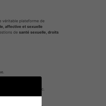
 véritable plateforme de
le, affective et sexuelle
uestions de
santé sexuelle, droits
ue.
 proche de chez soi.
ales, psychologiques, etc.