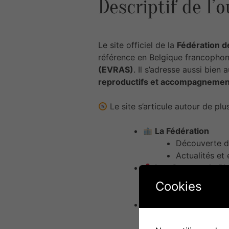
Descriptif de l’o
Le site officiel de la
Fédération de
référence en Belgique francophone
(EVRAS)
. Il s’adresse aussi bien
reproductifs et accompagnement
Le site s’articule autour de plu
La Fédération
Découverte 
Actualités et
Les Centres de Pla
Carte interac
Cookies
Détail des
se
Formations & Web
Offres de
for