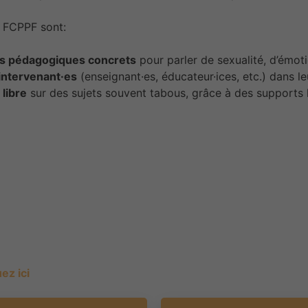
 FCPPF sont:
ls pédagogiques concrets
pour parler de sexualité, d’émot
intervenant·es
(enseignant·es, éducateur·ices, etc.) dans 
 libre
sur des sujets souvent tabous, grâce à des supports l
ez ici