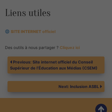
Liens utiles
SITE INTERNET
officiel
Des outils à nous partager ?
Cliquez ici
Navigation
Previous:
Site internet officiel du Conseil
Supérieur de l’Éducation aux Médias (CSEM)
de
Next:
Inclusion ASBL
l’article