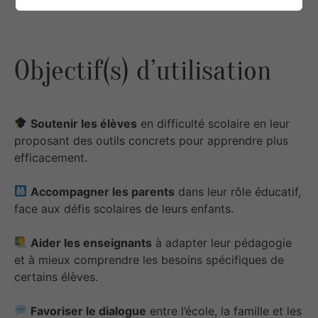
Objectif(s) d’utilisation
Soutenir les élèves
en difficulté scolaire en leur
proposant des outils concrets pour apprendre plus
efficacement.
Accompagner les parents
dans leur rôle éducatif,
face aux défis scolaires de leurs enfants.
Aider les enseignants
à adapter leur pédagogie
et à mieux comprendre les besoins spécifiques de
certains élèves.
Favoriser le dialogue
entre l’école, la famille et les