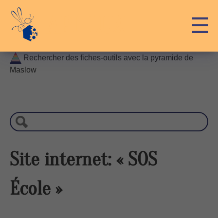
Skip
API-LUX
☰
to
content
Rechercher des fiches-outils avec la pyramide de
Maslow
R
e
c
h
e
r
Site internet: « SOS
c
h
École »
e