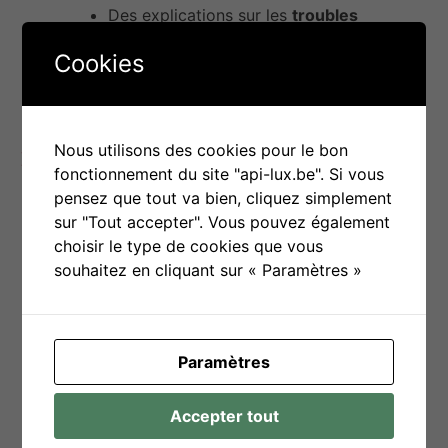
Des explications sur les
troubles
d’apprentissage
(type dyslexie, TDAH),
Cookies
parfois présents en plus d’une DI
Des
stratégies de soutien parental
et
d’encouragement à la maison
Nous utilisons des cookies pour le bon
Ce qu’il manque :
fonctionnement du site "api-lux.be". Si vous
pensez que tout va bien, cliquez simplement
Des contenus
spécifiquement adaptés
sur "Tout accepter". Vous pouvez également
aux enfants avec une déficience
choisir le type de cookies que vous
intellectuelle modérée à sévère
souhaitez en cliquant sur « Paramètres »
Des outils en
lecture simplifiée
ou avec
supports visuels renforcés
Des ressources sur les
méthodes
alternatives
d’apprentissage (comme
Paramètres
TEACCH, Makaton, ou PECS)
Des références explicites à la
DI
, aux
Accepter tout
projets pédagogiques individualisés
(PPI)
ou aux
écoles spécialisées