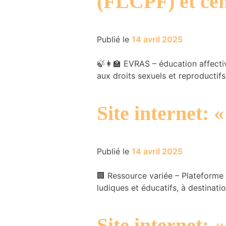
(FLCPF) et ce
et la structure
du site Web,
en fonction
Publié le
14 avril 2025
de la manière
dont le site
Web est
🍃👩‍🏫 EVRAS – éducation affectiv
utilisé.
aux droits sexuels et reproductif
Expérience
Site internet:
Afin que notre
site Web
fonctionne le
mieux
Publié le
14 avril 2025
possible lors
de votre
visite. Si vous
🏢 Ressource variée – Plateforme 
refusez ces
ludiques et éducatifs, à destinati
cookies,
certaines
fonctionnalités
Site internet:
disparaîtront