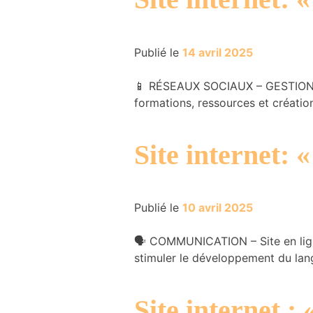
du site
Internet.
Publié le
14 avril 2025
Marketing
📱 RÉSEAUX SOCIAUX – GESTION – 
En partageant
formations, ressources et créati
votre intérêt et
votre
comportement
lorsque vous
Site internet
visitez notre
site, vous
augmentez les
chances de
Publié le
10 avril 2025
voir du
contenu et
🗣️ COMMUNICATION – Site en ligne
des offres
personnalisés.
stimuler le développement du lan
Site internet :