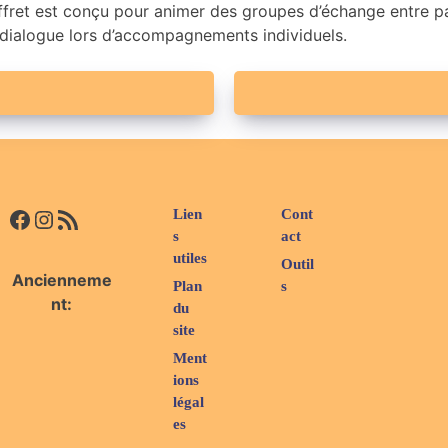
 coffret est conçu pour animer des groupes d’échange entre par
le dialogue lors d’accompagnements individuels.
Facebook
Instagram
Flux RSS
Lien
Cont
s
act
utiles
Outil
Ancienneme
Plan
s
nt:
du
site
Ment
ions
légal
es