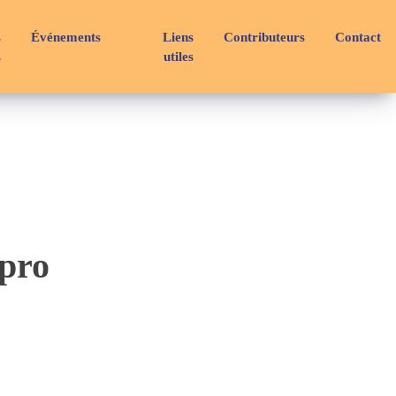
s
Événements
Liens
Contributeurs
Contact
s
utiles
 pro