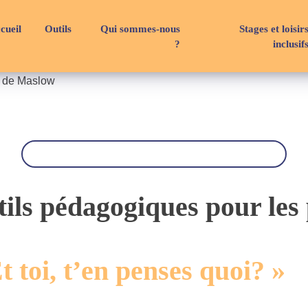
cueil
Outils
Qui sommes-nous
Stages et loisir
?
inclusif
e de Maslow
R
e
c
h
e
r
ils pédagogiques pour les
c
h
e
 toi, t’en penses quoi? »