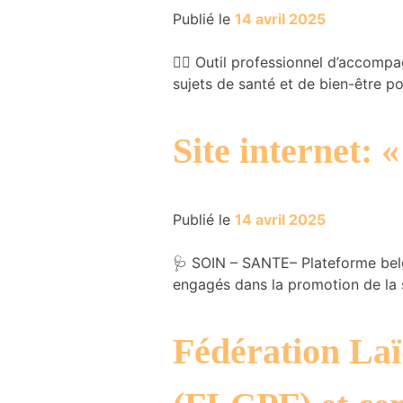
Publié le
14 avril 2025
🧑‍⚕️ Outil professionnel d’accom
sujets de santé et de bien-être po
Nécessaire
Site internet: 
Ces cookies ne
sont pas
facultatifs. Ils
sont
nécessaires au
Publié le
14 avril 2025
fonctionnement
du site Web.
🩺 SOIN – SANTE– Plateforme belg
engagés dans la promotion de la s
Statistiques
Nous utilisons
Fédération Laï
des cookies
afin
d'améliorer la
fonctionnalité