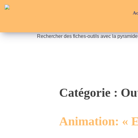
Skip
API-LUX
to
Ac
content
Rechercher des fiches-outils avec la pyramid
Catégorie :
Out
Animation: « Et