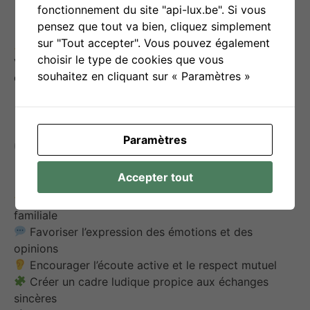
fonctionnement du site "api-lux.be". Si vous
pensez que tout va bien, cliquez simplement
sur "Tout accepter". Vous pouvez également
Points d’attention
: L’animateur ou le parent doit
choisir le type de cookies que vous
veiller à instaurer un climat sécurisant pour que
souhaitez en cliquant sur « Paramètres »
chacun se sente libre de s’exprimer sans jugement.
Objectif(s) d’utilisation
Paramètres
Accepter tout
Renforcer les liens affectifs et la cohésion
familiale
Favoriser l’expression des émotions et des
opinions
Encourager l’écoute active et le respect mutuel
Créer un cadre ludique propice aux échanges
sincères