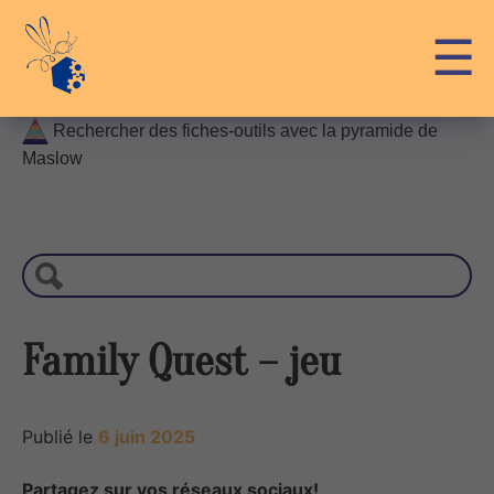
Skip
API-LUX
☰
to
content
Rechercher des fiches-outils avec la pyramide de
Maslow
R
e
c
h
e
r
Family Quest – jeu
c
h
e
Publié le
6 juin 2025
Partagez sur vos réseaux sociaux!