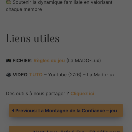
Soutenir la dynamique familiale en valorisant
chaque membre
Liens utiles
FICHIER
:
Règles du jeu
(La MADO-Lux)
VIDEO
TUTO
– Youtube (2:26) – La Mado-lux
Des outils à nous partager ?
Cliquez ici
Navigation
Previous:
La Montagne de la Confiance – jeu
de