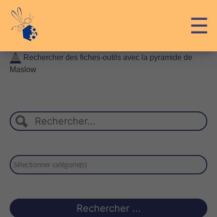
Skip
☰
API-LUX
to
content
Rechercher des fiches-outils avec la pyramide de
Maslow
Sélectionner catégorie(s)