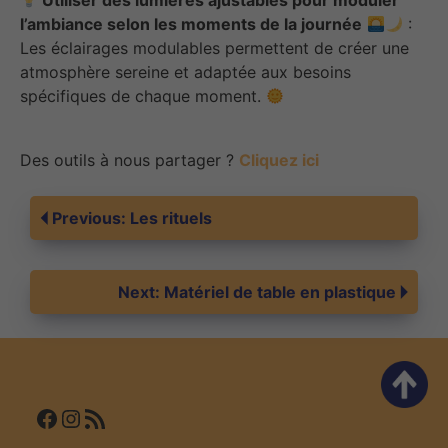
Utiliser des lumières ajustables pour moduler
l’ambiance selon les moments de la journée
:
Les éclairages modulables permettent de créer une
atmosphère sereine et adaptée aux besoins
spécifiques de chaque moment.
Des outils à nous partager ?
Cliquez ici
Navigation
Previous:
Les rituels
de
Next:
Matériel de table en plastique
l’article
Facebook
Instagram
Flux RSS