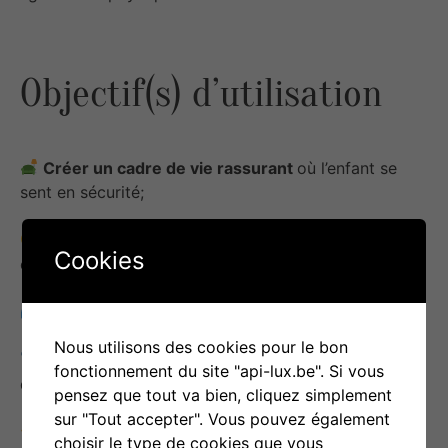
Objectif(s) d’utilisation
Créer un cadre de vie rassurant
où l’enfant se
sent en sécurité;
Réduire l’anxiété
et les réactions émotionnelles
Cookies
excessives;
Réguler les émotions
;
Nous utilisons des cookies pour le bon
Aider à l’apprentissage et à la participation active
fonctionnement du site "api-lux.be". Si vous
dans les activités de découverte;
pensez que tout va bien, cliquez simplement
sur "Tout accepter". Vous pouvez également
Améliorer les relations sociales
avec ses pairs et
choisir le type de cookies que vous