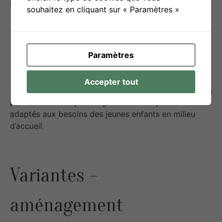
les adultes encadrants.
souhaitez en cliquant sur « Paramètres »
Liens utiles
Paramètres
DOCUMENT PDF
Penser l’aménagement des
Accepter tout
espaces intérieurs – Flash Accueil n°32 (ONE)
– Des
pistes concrètes pour organiser des espaces de vie
adaptés aux besoins des jeunes enfants en milieu
d’accueil.​
Variantes –
aménagement