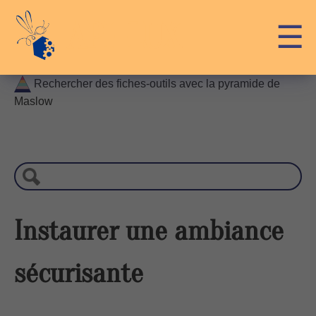
Skip
API-LUX
☰
to
content
Rechercher des fiches-outils avec la pyramide de
Maslow
R
e
c
h
e
r
Instaurer une ambiance
c
h
sécurisante
e