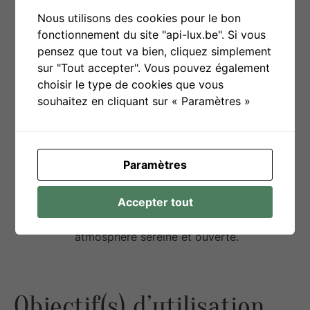
Création de liens
: Elle favorise la
Nous utilisons des cookies pour le bon
cohésion de groupe et aide les jeunes à
fonctionnement du site "api-lux.be". Si vous
mieux se comprendre et à développer
pensez que tout va bien, cliquez simplement
des relations respectueuses et ouvertes.
sur "Tout accepter". Vous pouvez également
Autonomie des adolescents
:
choisir le type de cookies que vous
L’animation permet aux jeunes de prendre
souhaitez en cliquant sur « Paramètres »
part activement au processus, d’explorer
différentes idées et de prendre des
décisions basées sur leur réflexion
personnelle.
Paramètres
Approche bienveillante
: Elle crée un
espace de dialogue où chacun peut
Accepter tout
s’exprimer sans crainte d’être jugé, ce qui
est essentiel pour favoriser une
atmosphère sereine et ouverte.
Objectif(s) d’utilisation