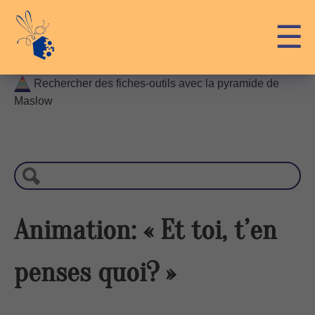
Skip
API-LUX
☰
to
content
Rechercher des fiches-outils avec la pyramide de
Maslow
R
e
c
h
e
r
Animation: « Et toi, t’en
c
h
penses quoi? »
e