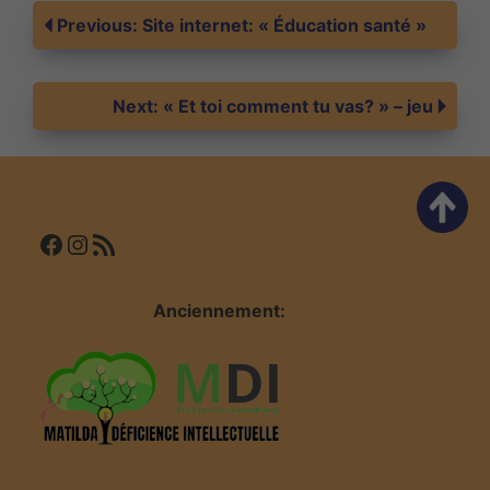
Navigation
Previous:
Site internet: « Éducation santé »
de
Next:
« Et toi comment tu vas? » – jeu
l’article
Facebook
Instagram
Flux RSS
Anciennement: