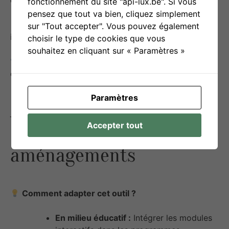
fonctionnement du site "api-lux.be". Si vous
pensez que tout va bien, cliquez simplement
Prévenir
les comportements à risque en
sur "Tout accepter". Vous pouvez également
informant sur la santé sexuelle.
choisir le type de cookies que vous
souhaitez en cliquant sur « Paramètres »
Encourager l’expression
des sentiments et des
désirs dans un cadre sécurisé.
Paramètres
Variantes –
Accepter tout
aménagements
Comment adapter cet outil ?
En milieu éducatif :
Intégrer les modules