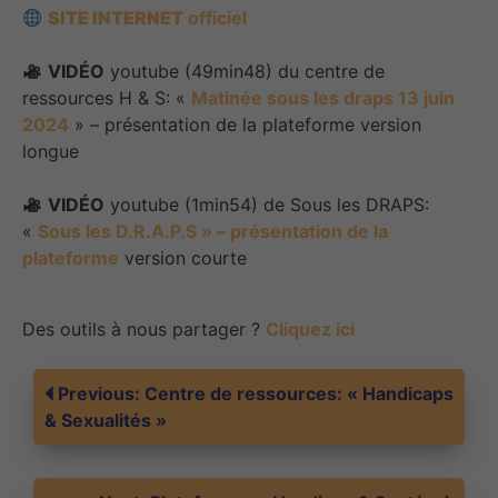
SITE INTERNET
officiel
VIDÉO
youtube (49min48) du centre de
ressources H & S: «
Matinée sous les draps 13 juin
2024
» – présentation de la plateforme version
longue
VIDÉO
youtube (1min54) de Sous les DRAPS:
«
Sous les D.R.A.P.S » – présentation de la
plateforme
version courte
Des outils à nous partager ?
Cliquez ici
Navigation
Previous:
Centre de ressources: « Handicaps
& Sexualités »
de