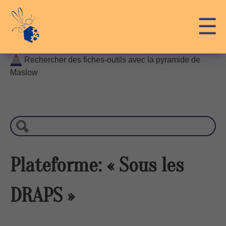
Skip
API-LUX
☰
to
content
Rechercher des fiches-outils avec la pyramide de
Maslow
R
e
c
h
e
r
Plateforme: « Sous les
c
h
DRAPS »
e