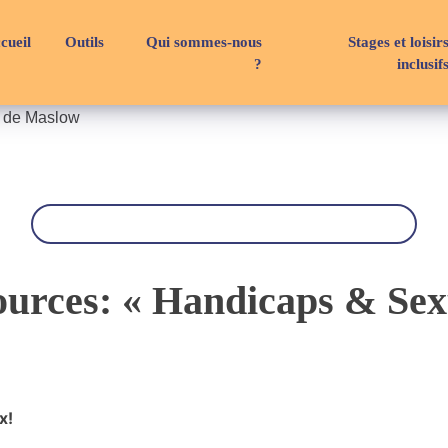
cueil
Outils
Qui sommes-nous
Stages et loisir
?
inclusif
e de Maslow
R
e
c
h
e
r
ources: « Handicaps & Sexu
c
h
e
x!