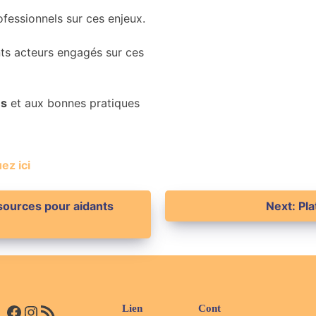
ofessionnels sur ces enjeux.
nts acteurs engagés sur ces
es
et aux bonnes pratiques
ez ici
sources pour aidants
Next:
Pla
Facebook
Instagram
Flux RSS
Lien
Cont