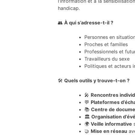
l’information et à la sensibilisati
et la structure
handicap.
du site Web,
en fonction
👥
À qui s’adresse-t-il ?
de la manière
dont le site
Web est
Personnes en situatio
utilisé.
Proches et familles
Professionnels et futu
Travailleurs du sexe
Expérience
Politiques et acteurs i
Afin que notre
site Web
fonctionne le
🛠
Quels outils y trouve-t-on ?
mieux
possible lors
🎤
Rencontres individ
de votre
💬
Plateformes d’éch
visite. Si vous
📚
Centre de docume
refusez ces
cookies,
🏛
Organisation d’é
certaines
🌍
Veille informative
s
fonctionnalités
🤝
Mise en réseau
ave
disparaîtront