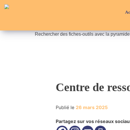
Skip
API-LUX
to
Ac
content
Rechercher des fiches-outils avec la pyramid
Centre de ress
Publié le
26 mars 2025
Partagez sur vos réseaux sociau