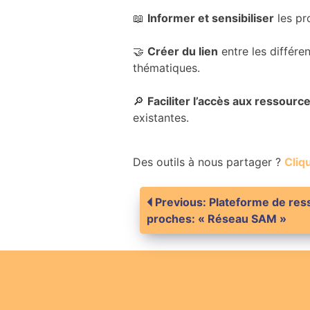
📖
Informer et sensibiliser
les pr
🤝
Créer du lien
entre les différe
thématiques.
🔎
Faciliter l’accès aux ressourc
existantes.
Des outils à nous partager ?
Cliqu
Navigation
Previous:
Plateforme de res
proches: « Réseau SAM »
de
l’article