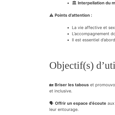
🏛
Interpellation du 
du site
Internet.
⚠
Points d’attention :
Marketing
La vie affective et se
En partageant
L’accompagnement do
votre intérêt et
Il est essentiel d’abo
votre
comportement
lorsque vous
visitez notre
Objectif(s) d’uti
site, vous
augmentez les
chances de
voir du
contenu et
🏡
Briser les tabous
et promouvoi
des offres
et inclusive.
personnalisés.
🗣
Offrir un espace d’écoute
aux 
leur entourage.