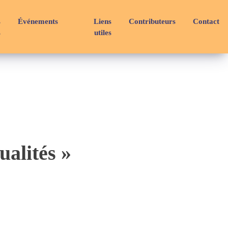
s
Événements
Liens
Contributeurs
Contact
s
utiles
alités »