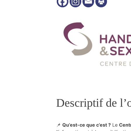
Nécessaire
Ces cookies ne
sont pas
facultatifs. Ils
sont
nécessaires au
fonctionnement
du site Web.
Descriptif de l’o
Statistiques
Nous utilisons
des cookies
afin
d'améliorer la
📌
Qu’est-ce que c’est ?
Le
Cent
fonctionnalité