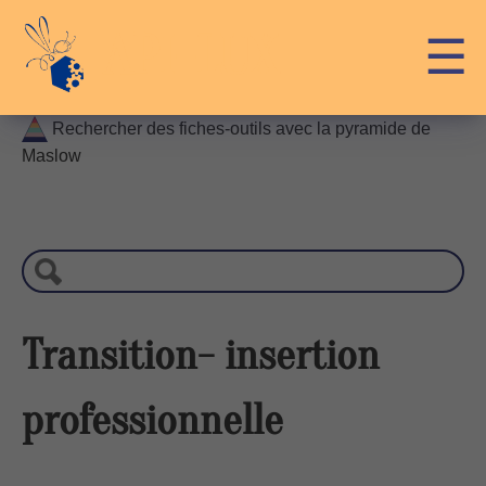
Skip
API-LUX
☰
to
content
Rechercher des fiches-outils avec la pyramide de
Maslow
R
e
c
h
e
r
Transition- insertion
c
h
professionnelle
e