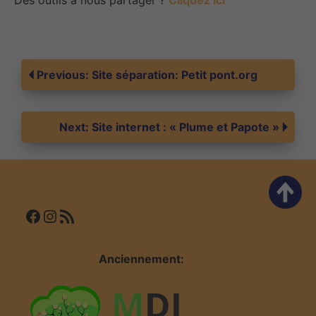
Des outils à nous partager ?
Cliquez ici
Navigation
Previous:
Site séparation: Petit pont.org
de
Next:
Site internet : « Plume et Papote »
l’article
Facebook
Instagram
Flux RSS
Anciennement: