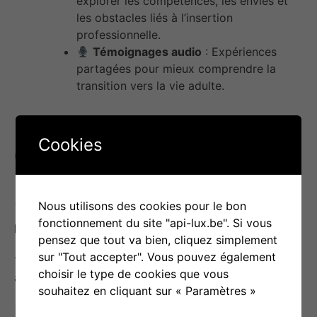
explorer les compétences, les envies et
les obstacles liés à l’insertion
professionnelle.
Témoignages audio
: Expériences
partagées pour mieux comprendre la
transition vers la vie adulte.
Cookies
Objectif(s) d’utilisation
Nous utilisons des cookies pour le bon
Aider chaque jeune à
construire son avenir
fonctionnement du site "api-lux.be". Si vous
professionnel.
pensez que tout va bien, cliquez simplement
sur "Tout accepter". Vous pouvez également
Développer des
compétences pratiques
choisir le type de cookies que vous
adaptées à son projet.
souhaitez en cliquant sur « Paramètres »
Offrir
un suivi personnalisé
pour une transition