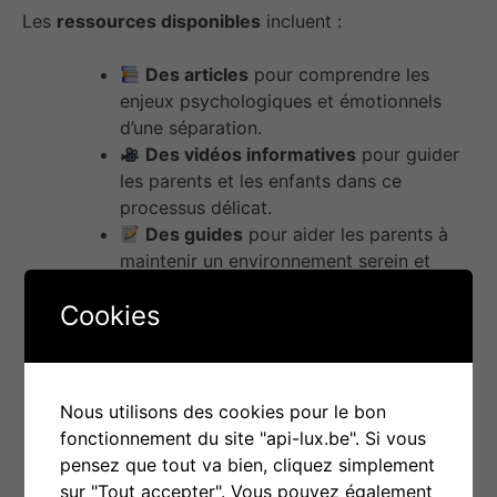
Les
ressources disponibles
incluent :
Des articles
pour comprendre les
enjeux psychologiques et émotionnels
d’une séparation.
Des vidéos informatives
pour guider
les parents et les enfants dans ce
processus délicat.
Des guides
pour aider les parents à
maintenir un environnement serein et
sécurisant pour leurs enfants, malgré les
Cookies
changements.
Des outils interactifs
pour renforcer la
communication et aider les enfants à
exprimer leurs émotions.
Nous utilisons des cookies pour le bon
fonctionnement du site "api-lux.be". Si vous
pensez que tout va bien, cliquez simplement
sur "Tout accepter". Vous pouvez également