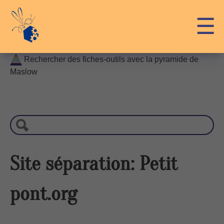
Skip
API-LUX
☰
to
content
Rechercher des fiches-outils avec la pyramide de
Maslow
R
e
c
h
e
r
Site séparation: Petit
c
h
pont.org
e