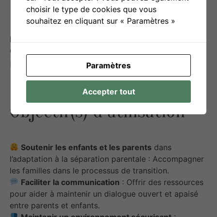
Liens utiles
choisir le type de cookies que vous
souhaitez en cliquant sur « Paramètres »
PAGE DU SITE INTERNET, REGROUPANT LES
OUTILS:
https://www.petitpont.org/outils-du-petit-
pont.php
Paramètres
Accepter tout
Objectif(s) d’utilisation
Soutenir les enfants et les parents
dans
l’adaptation à la séparation parentale : Accompagner
les familles dans le processus de transition.
Faciliter la communication
: Offrir des ressources
pour aider à maintenir un dialogue ouvert et apaisé
entre parents et enfants.
Maintenir un environnement sécurisant
: