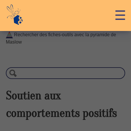
Skip
API-LUX
☰
to
content
Rechercher des fiches-outils avec la pyramide de
Maslow
R
e
c
h
e
r
Soutien aux
c
h
comportements positifs
e