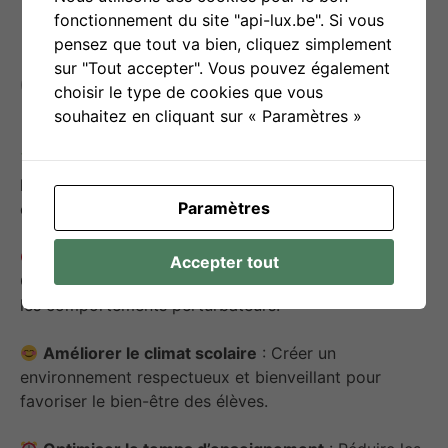
fonctionnement du site "api-lux.be". Si vous
pensez que tout va bien, cliquez simplement
sur "Tout accepter". Vous pouvez également
Objectif(s) d’utilisation
choisir le type de cookies que vous
souhaitez en cliquant sur « Paramètres »
Encourager les comportements positifs
: Mettre
l’accent sur l’enseignement et la reconnaissance des
Paramètres
comportements attendus plutôt que sur la punition.
Prévenir les comportements inappropriés
:
Accepter tout
Clarifier les attentes comportementales pour éviter
les comportements perturbateurs.
Améliorer le climat scolaire
: Créer un
environnement respectueux et bienveillant pour
favoriser le bien-être des élèves.