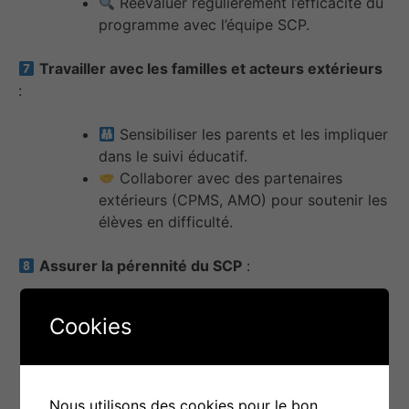
Réévaluer régulièrement l’efficacité du
programme avec l’équipe SCP.
Travailler avec les familles et acteurs extérieurs
:
Sensibiliser les parents et les impliquer
dans le suivi éducatif.
Collaborer avec des partenaires
extérieurs (CPMS, AMO) pour soutenir les
élèves en difficulté.
Assurer la pérennité du SCP
:
Former les nouveaux membres de
Cookies
l’équipe pour garantir la continuité.
Maintenir une dynamique collective et
ajuster le programme pour le rendre
durable.
Nous utilisons des cookies pour le bon