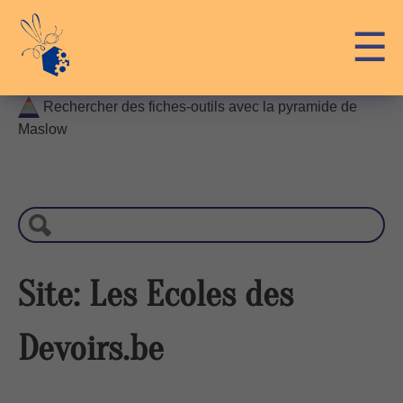
Skip
API-LUX
☰
to
content
Rechercher des fiches-outils avec la pyramide de
Maslow
R
e
c
h
e
r
Site: Les Ecoles des
c
h
Devoirs.be
e