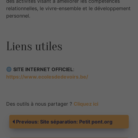
des activités visant à améliorer les compétences
relationnelles, le vivre-ensemble et le développement
personnel.
Liens utiles
SITE INTERNET OFFICIEL
:
https://www.ecolesdedevoirs.be/
Des outils à nous partager ?
Cliquez ici
Navigation
Previous:
Site séparation: Petit pont.org