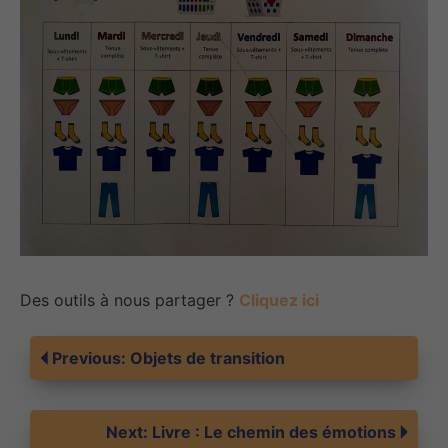
Des outils à nous partager ?
Cliquez ici
Navigation
Previous:
Objets de transition
de
Next:
Livre : Le chemin des émotions