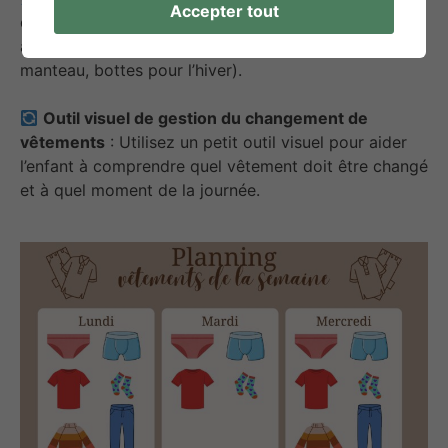
Accepter tout
qui associe des images du temps (pluie, neige, soleil)
avec les vêtements appropriés (ex : bonnet, écharpe,
manteau, bottes pour l’hiver).
Outil visuel de gestion du changement de
vêtements
: Utilisez un petit outil visuel pour aider
l’enfant à comprendre quel vêtement doit être changé
et à quel moment de la journée.