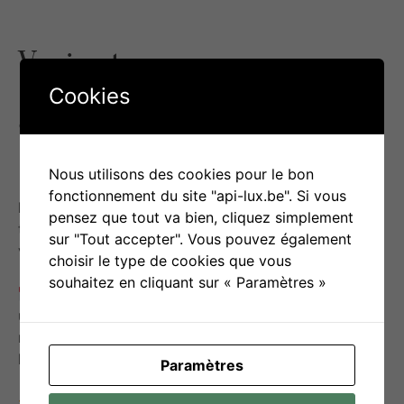
Variantes –
Cookies
aménagement
Nous utilisons des cookies pour le bon
Activités ludiques
: Organisez des jeux de rôle où
fonctionnement du site "api-lux.be". Si vous
les enfants choisissent leur tenue en fonction d’un
pensez que tout va bien, cliquez simplement
thème ou d’une situation imaginaire (ex : choisir des
sur "Tout accepter". Vous pouvez également
vêtements pour une aventure ou un personnage).
choisir le type de cookies que vous
souhaitez en cliquant sur « Paramètres »
Tableaux ou calendriers vestimentaires
: Créez
un tableau visuel que l’enfant peut consulter chaque
matin, avec des icônes ou des photos des tenues de
la semaine.
Paramètres
Tableau météo-vêtements
: Préparez un tableau