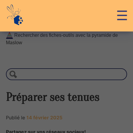
Skip
API-LUX
☰
to
content
Rechercher des fiches-outils avec la pyramide de
Maslow
R
e
c
h
e
r
Préparer ses tenues
c
h
e
Publié le
14 février 2025
Partagez sur vos réseaux sociaux!