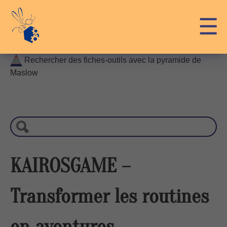
Skip
API-LUX
☰
to
content
Rechercher des fiches-outils avec la pyramide de
Maslow
R
e
c
h
e
r
KAIROSGAME –
c
h
Transformer les routines
e
en aventures