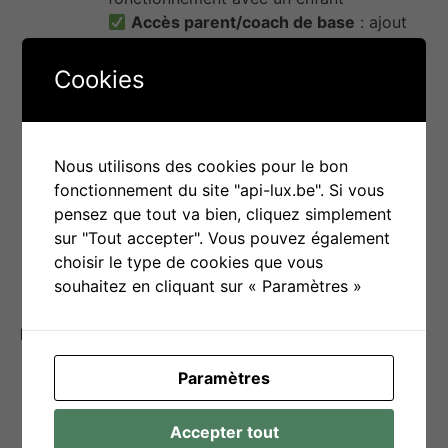
Accès parent/coach de base
: ajout
de tâches, suivi du profil, personnalisation
minimale
Cookies
Routines pré-configurées
: modèles
de routines à adapter selon l’âge ou les
besoins
Nous utilisons des cookies pour le bon
Conseils éducatifs généraux
:
fonctionnement du site "api-lux.be". Si vous
ressources de base dans le coach
pensez que tout va bien, cliquez simplement
parental
sur "Tout accepter". Vous pouvez également
Outil de suivi d’observation (journal)
:
choisir le type de cookies que vous
possibilité de noter l’humeur ou le
souhaitez en cliquant sur « Paramètres »
comportement de l’enfant
Points d’attention
Paramètres
L’outil est plus efficace accompagné
d’une médiation adulte (guidage initial
indispensable)
Accepter tout