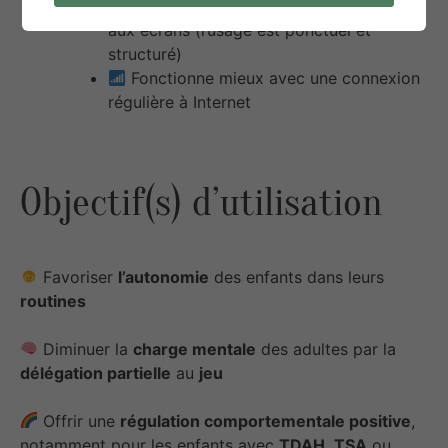
Attention à ne pas surexposer l’enfant
aux écrans (l’usage est ponctuel et
structuré)
Fonctionne mieux avec une connexion
régulière à Internet
Objectif(s) d’utilisation
Favoriser
l’autonomie
des enfants dans leurs
routines
Diminuer la
charge mentale
des adultes par la
délégation partielle
au
jeu
Offrir une
régulation comportementale positive
,
notamment pour les enfants avec
TDAH
,
TSA
ou