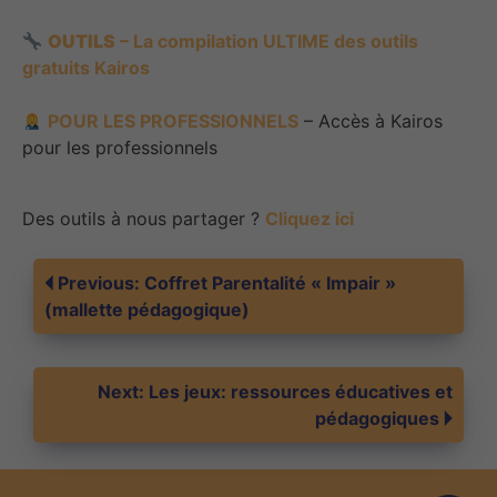
OUTILS
– La compilation ULTIME des outils
gratuits Kairos
POUR LES PROFESSIONNELS
– Accès à Kairos
pour les professionnels
Des outils à nous partager ?
Cliquez ici
Navigation
Previous:
Coffret Parentalité « Impair »
(mallette pédagogique)
de
Next:
Les jeux: ressources éducatives et
l’article
pédagogiques