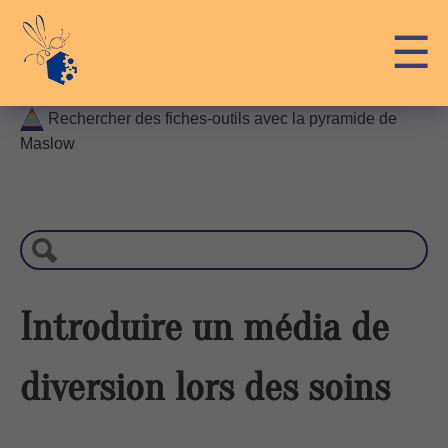
Skip
API-LUX
☰
to
content
Rechercher des fiches-outils avec la pyramide de
Maslow
R
e
c
h
e
r
Introduire un média de
c
h
diversion lors des soins
e