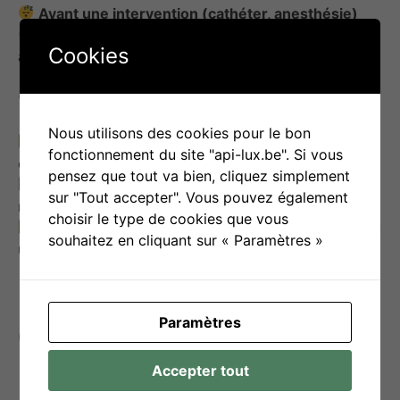
Avant une intervention (cathéter, anesthésie)
Une musique ou un conte audio aide à apaiser et
Cookies
à préparer mentalement l’enfant.
Points d’attention :
Nous utilisons des cookies pour le bon
Choisir un média
adapté à l’enfant
: visuel, tactile
fonctionnement du site "api-lux.be". Si vous
ou auditif selon les préférences
pensez que tout va bien, cliquez simplement
S’assurer que l’outil
ne gêne pas le soin
: facile à
sur "Tout accepter". Vous pouvez également
manipuler, discret
choisir le type de cookies que vous
Expliquer l’usage
à l’enfant pour éviter un refus ou
souhaitez en cliquant sur « Paramètres »
une incompréhension
Paramètres
Objectif(s) d’utilisation
Accepter tout