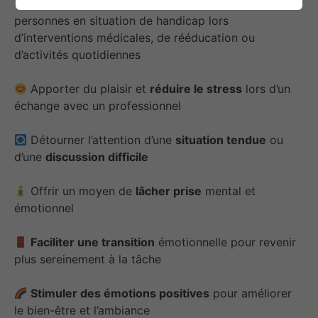
Améliorer le confort ou l’expérience des
personnes en situation de handicap lors
d’interventions médicales, de rééducation ou
d’activités quotidiennes
Apporter du plaisir et
réduire le stress
lors d’un
échange avec un professionnel
Détourner l’attention d’une
situation tendue
ou
d’une
discussion difficile
Offrir un moyen de
lâcher prise
mental et
émotionnel
Faciliter une transition
émotionnelle pour revenir
plus sereinement à la tâche
Stimuler des émotions positives
pour améliorer
le bien-être et l’ambiance