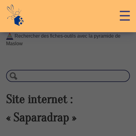
Skip
API-LUX
☰
to
content
Rechercher des fiches-outils avec la pyramide de
Maslow
R
e
c
h
e
r
Site internet :
c
h
« Saparadrap »
e