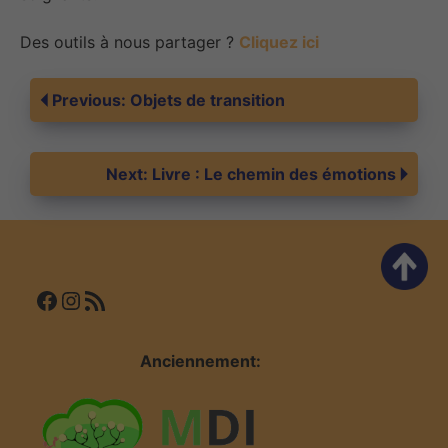
Des outils à nous partager ?
Cliquez ici
Navigation
Previous:
Objets de transition
de
Next:
Livre : Le chemin des émotions
l’article
Facebook
Instagram
Flux RSS
Anciennement: