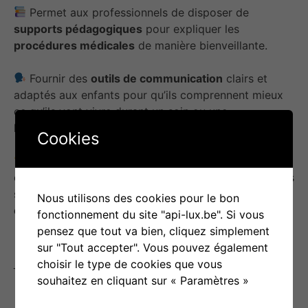
Permet aux professionnels de disposer de
supports pédagogiques
pour expliquer les
procédures médicales
de manière bienveillante.
Fournir des
outils de communication
clairs et
adaptés aux enfants pour qu’ils comprennent mieux
ce qu’ils vont vivre durant un soin ou une
hospitalisation.
Cookies
Donner des
informations adaptées
à l’âge des
enfants, permet de diminuer la
peur
et l’
angoisse
des
soins médicaux, tout en favorisant une meilleure
Nous utilisons des cookies pour le bon
coopération
lors des traitements.
fonctionnement du site "api-lux.be". Si vous
pensez que tout va bien, cliquez simplement
sur "Tout accepter". Vous pouvez également
choisir le type de cookies que vous
Variantes –
souhaitez en cliquant sur « Paramètres »