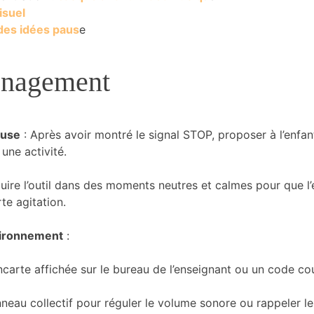
isuel
des idée
s
paus
e
énagement
ause
: Après avoir montré le signal STOP, proposer à l’enfa
une activité.
duire l’outil dans des moments neutres et calmes pour que l’
rte agitation.
nvironnement
:
carte affichée sur le bureau de l’enseignant ou un code coul
neau collectif pour réguler le volume sonore ou rappeler le