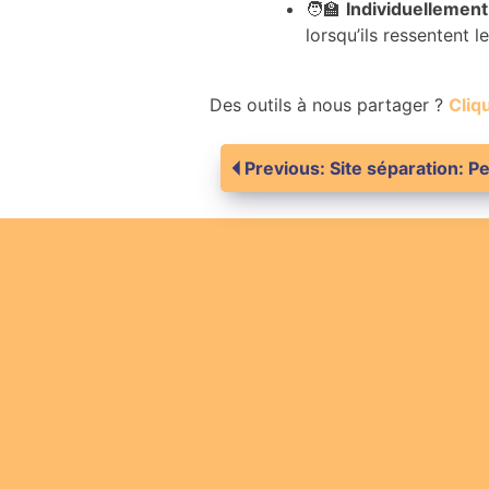
🧑‍🏫
Individuellement
lorsqu’ils ressentent 
Des outils à nous partager ?
Cliqu
Navigation
Previous:
Site séparation: Pe
de
l’article