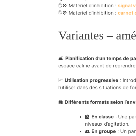
✋🚫 Materiel d’inhibition :
signal v
✋🚫 Materiel d’inhibition :
carnet 
Variantes – am
🛋️
Planification d’un temps de p
espace calme avant de reprendre 
📈
Utilisation progressive
: Intro
l’utiliser dans des situations de fo
🏫
Différents formats selon l’e
🏫
En classe
: Une pan
niveaux d’agitation.
👥
En groupe
: Un pan