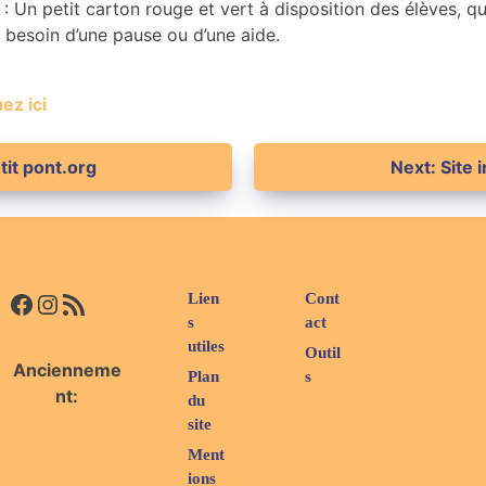
: Un petit carton rouge et vert à disposition des élèves, 
le besoin d’une pause ou d’une aide.
ez ici
tit pont.org
Next:
Site 
Facebook
Instagram
Flux RSS
Lien
Cont
s
act
utiles
Outil
Ancienneme
Plan
s
nt:
du
site
Ment
ions