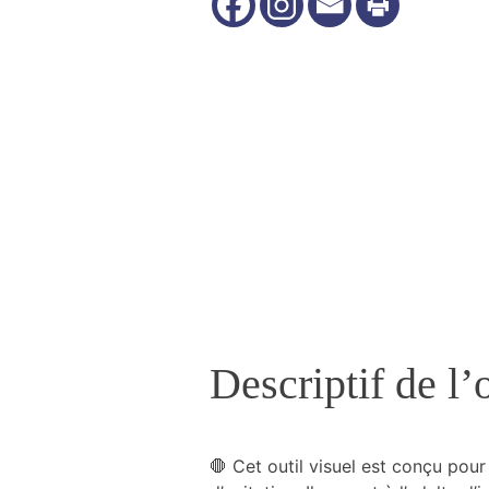
Nécessaire
Ces cookies ne
sont pas
facultatifs. Ils
sont
nécessaires au
fonctionnement
du site Web.
Descriptif de l’o
Statistiques
Nous utilisons
des cookies
afin
d'améliorer la
🛑 Cet outil visuel est conçu pou
fonctionnalité