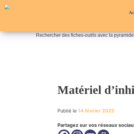
Skip
API-LUX
to
Ac
content
Rechercher des fiches-outils avec la pyramid
Matériel d’inh
Publié le
14 février 2025
Partagez sur vos réseaux sociau