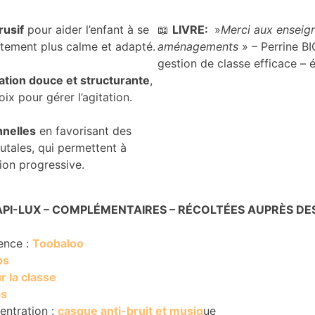
rusif
pour aider l’enfant à se
📖
LIVRE:
»
Merci aux enseign
tement plus calme et adapté.
aménagements
» – Perrine B
gestion de classe efficace – 
ation douce et structurante
,
oix pour gérer l’agitation.
nnelles
en favorisant des
utales, qui permettent à
tion progressive.
API-LUX – COMPLÉMENTAIRES – RÉCOLTÉES AUPRÈS DE
uence :
Toobaloo
ps
 la classe
ps
entration :
casque anti-bruit et musiq
ue