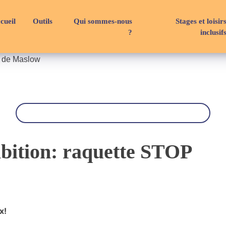
cueil
Outils
Qui sommes-nous
Stages et loisir
?
inclusif
e de Maslow
R
e
c
h
e
r
ibition: raquette STOP
c
h
e
x!