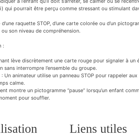
indiquer à l’enfant qu’il doit s’arrêter, se calmer ou se recent
 qui pourrait être perçu comme stressant ou stimulant dav
 d’une raquette STOP, d’une carte colorée ou d’un pictogr
ge ou son niveau de compréhension.
 :
gnant lève discrètement une carte rouge pour signaler à un él
on sans interrompre l’ensemble du groupe.
rs : Un animateur utilise un panneau STOP pour rappeler aux
mps calme.
rent montre un pictogramme “pause” lorsqu’un enfant commen
 moment pour souffler.
lisation
Liens utiles