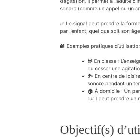
d’agitation. Il permet à l’adulte d’
et la structure
sonore (comme un appel ou un cri)
du site Web,
en fonction
✅ Le signal peut prendre la forme
de la manière
dont le site
par l’enfant, quel que soit son â
Web est
utilisé.
🏫 Exemples pratiques d’utilisation
📘 En classe : L’ensei
Expérience
ou cesser une agitati
Afin que notre
🏞️ En centre de loisi
site Web
fonctionne le
sonore pendant un te
mieux
🏠 À domicile : Un pa
possible lors
qu’il peut prendre un
de votre
visite. Si vous
refusez ces
cookies,
Objectif(s) d’uti
certaines
fonctionnalités
disparaîtront