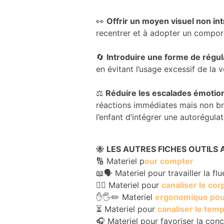
du site
Internet.
👀
Offrir un moyen visuel non int
recentrer et à adopter un compor
Marketing
🔄
Introduire une forme de régul
En partageant
en évitant l’usage excessif de la v
votre intérêt et
votre
⚖️
Réduire les escalades émotio
comportement
lorsque vous
réactions immédiates mais non br
visitez notre
l’enfant d’intégrer une autorégula
site, vous
augmentez les
chances de
🐝
LES AUTRES FICHES OUTILS 
voir du
🔢 Materiel p
our compter
contenu et
📖🗣️ Materiel pour travailler la fl
des offres
personnalisés.
🧘‍♂️ Materiel pour
canaliser le cor
✋🖐️✏️ Materiel
ergonomique pour
⏳ Materiel pour
canaliser le tem
🎧 Materiel pour favoriser la conc