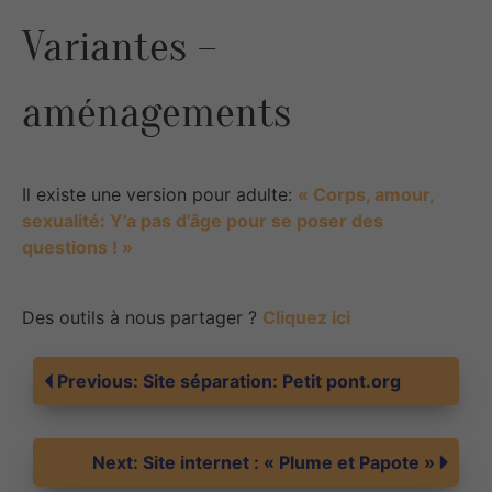
Variantes –
aménagements
Il existe une version pour adulte:
« Corps, amour,
sexualité: Y’a pas d’âge pour se poser des
questions ! »
Des outils à nous partager ?
Cliquez ici
Navigation
Previous:
Site séparation: Petit pont.org
de
Next:
Site internet : « Plume et Papote »