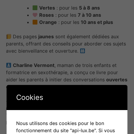
Vertes
: pour les
5 à 8 ans
Roses
: pour les
7 à 10 ans
Orange
: pour les
10 ans et plus
Des pages
jaunes
sont également dédiées aux
parents, offrant des conseils pour aborder ces sujets
avec bienveillance et ouverture.
Charline Vermont
, maman de trois enfants et
formatrice en sexothérapie, a conçu ce livre pour
aider les parents à initier des conversations
ouvertes
et
respectueuses
sur la sexualité avec leurs enfants.
Cookies
Il est disponible à la vente au prix de
16,90€
en
mars 2025.
En prêt
: Dirigez-vous vers votre bibliothèque
locale pour l’emprunter.
Nous utilisons des cookies pour le bon
fonctionnement du site "api-lux.be". Si vous