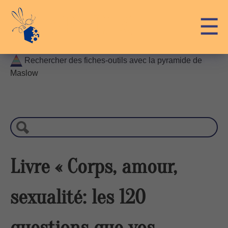
Skip
API-LUX
☰
to
content
Rechercher des fiches-outils avec la pyramide de
Maslow
R
e
c
h
e
r
Livre « Corps, amour,
c
h
sexualité: les 120
e
questions que vos