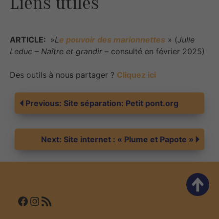
Liens utiles
ARTICLE:
»
L
e pouvoir des marionnettes
» (
Julie
Leduc – Naître et grandir
– consulté en février 2025)
Des outils à nous partager ?
Cliquez ici
Navigation
Previous:
Site séparation: Petit pont.org
de
Next:
Site internet : « Plume et Papote »
l’article
Facebook
Instagram
Flux RSS