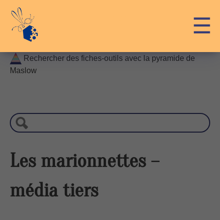
Skip
API-LUX
☰
to
content
Rechercher des fiches-outils avec la pyramide de
Maslow
R
e
c
h
e
r
Les marionnettes –
c
h
média tiers
e