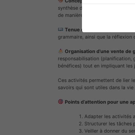
Conception d’affiches ou de p
synthèse d’informations et en pré
de manière claire et attrayante.
Tenue d’un journal personnel 
grammaire, ainsi que la réflexion 
Organisation d’une vente de 
responsabilisation (planification,
bénéfices) tout en impliquant les 
Ces activités permettent de lier l
savoirs qui sont utiles dans la vie
Points d’attention pour une a
Adapter les activités
Structurer les tâches
Veiller à donner du se