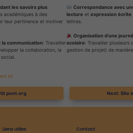
dant les savoirs plus
Correspondance avec une
ces académiques à des
lecture
et
expression écrite
r leur pertinence et motiver
lettres.
Organisation d’une journ
t la communication
: Travailler
scolaire
: Travailler plusieur
velopper la collaboration, la
gestion de projet) de manière
social.
ez ici
tit pont.org
Next:
Site 
Liens utiles
Contact