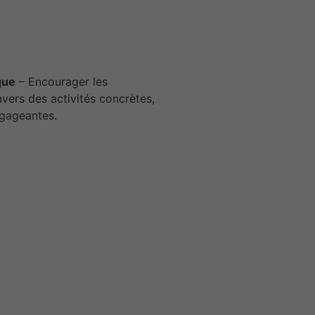
que
– Encourager les
avers des activités concrètes,
ngageantes.