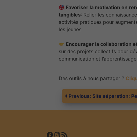
Favoriser la motivation en ren
tangibles
: Relier les connaissan
activités pratiques pour augmente
les jeunes.
Encourager la collaboration e
sur des projets collectifs pour dé
communication et l’apprentissage 
Des outils à nous partager ?
Cliqu
Navigation
Previous:
Site séparation: Pe
de
l’article
Facebook
Instagram
Flux RSS