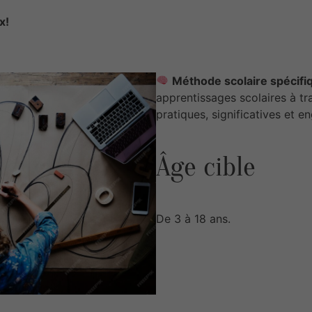
x!
Méthode scolaire spécifi
apprentissages scolaires à tr
pratiques, significatives et e
Âge cible
De 3 à 18 ans.