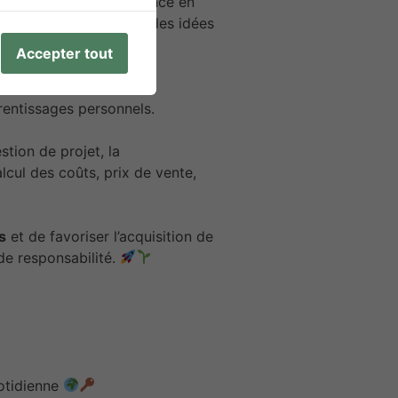
améliorent leur compétence en
ative pour communiquer des idées
Accepter tout
 du vocabulaire et de la
prentissages personnels.
stion de projet, la
alcul des coûts, prix de vente,
s
et de favoriser l’acquisition de
 de responsabilité.
uotidienne