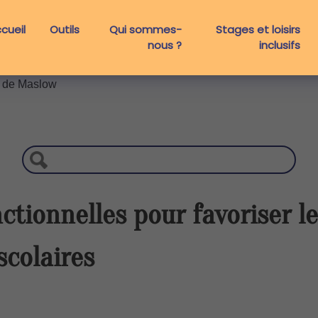
cueil
Outils
Qui sommes-
Stages et loisirs
nous ?
inclusifs
e de Maslow
R
e
c
h
e
r
nctionnelles pour favoriser l
c
h
scolaires
e