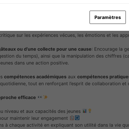
anneaux informatifs pour un projet collectif
: Les jeunes 
sentation visuelle, tout en travaillant de manière collabor
Paramètres
ou collectif
: Favorise l’expression écrite, le développement
critique sur les expériences vécues, les émotions et les ap
gâteaux ou d’une collecte pour une cause
: Encourage la ge
 gestion du temps), ainsi que la manipulation des chiffres (c
jeunes dans une action positive.
es
compétences académiques
aux
compétences pratique
 quotidienne, tout en renforçant l’esprit de collaboration et
pproche efficace
 au niveau et aux capacités des jeunes
 pour maintenir leur engagement
ns à chaque activité en expliquant son utilité dans la vie q