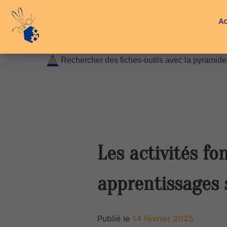
Skip
API-LUX
to
Ac
content
Rechercher des fiches-outils avec la pyramid
Les activités fo
apprentissages 
Publié le
14 février 2025