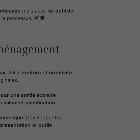
ntissage
mais aussi un
outil de
s le processus.
aménagement
œux
: Allier
écriture
et
créativité
ginales.
our une sortie scolaire
:
en
calcul
et
planification
.
numérique
: Développer les
présentation
et
outils