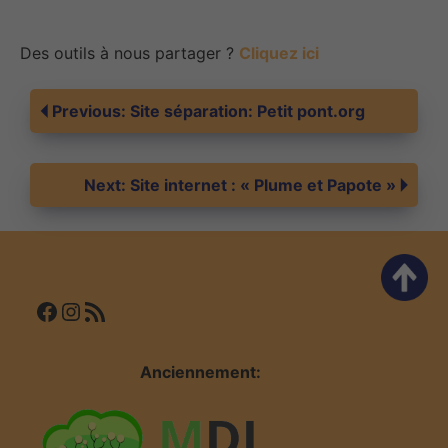
Des outils à nous partager ?
Cliquez ici
Navigation
Previous:
Site séparation: Petit pont.org
de
Next:
Site internet : « Plume et Papote »
l’article
Facebook
Instagram
Flux RSS
Anciennement: