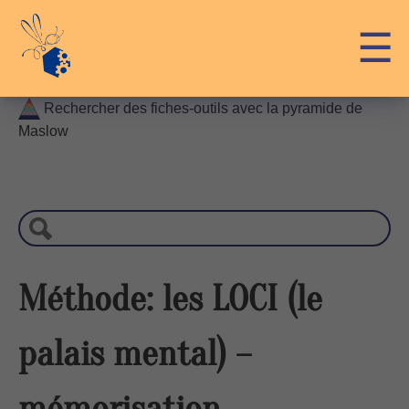
Skip
API-LUX
☰
to
content
Rechercher des fiches-outils avec la pyramide de
Maslow
R
e
c
h
e
r
Méthode: les LOCI (le
c
h
palais mental) –
e
mémorisation