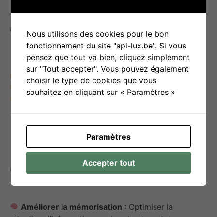
VIDEO:
youtube (6min 42) – Enzo Honoré:
Nous utilisons des cookies pour le bon
»
3 étapes pour créer son 1er palais mental
»
fonctionnement du site "api-lux.be". Si vous
pensez que tout va bien, cliquez simplement
ARTICLE
pour aller plus loin:
dites le avec des
sur "Tout accepter". Vous pouvez également
métaphores, comment les raccourcis mentaux
choisir le type de cookies que vous
facilitent l’apprentissage
. ressource didask –
souhaitez en cliquant sur « Paramètres »
Svetlana Meyer
Paramètres
Accepter tout
Objectif(s) d’utilisation
Améliorer la mémorisation
: Optimiser la