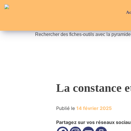
Skip
API-LUX
to
Ac
content
Rechercher des fiches-outils avec la pyramid
La constance et
Publié le
14 février 2025
Partagez sur vos réseaux sociau