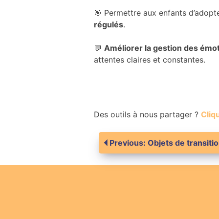
🎯 Permettre aux enfants d’adopt
régulés
.
💬
Améliorer la gestion des émo
attentes claires et constantes.
Des outils à nous partager ?
Cliqu
Navigation
Previous:
Objets de transiti
de
l’article