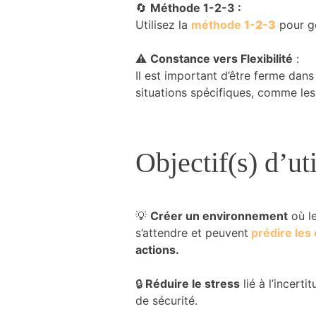
🔄
Méthode 1-2-3 :
du site
Utilisez la
méthode
1-2-3
pour gé
Internet.
⚠️
Constance vers Flexibilité
:
Marketing
Il est important d’être ferme dans
En partageant
situations spécifiques, comme les
votre intérêt et
votre
comportement
lorsque vous
Objectif(s) d’uti
visitez notre
site, vous
augmentez les
chances de
💡
Créer un environnement
où le
voir du
contenu et
s’attendre et peuvent
prédire le
des offres
actions.
personnalisés.
🔒
Réduire le stress
lié à l’incerti
de sécurité.