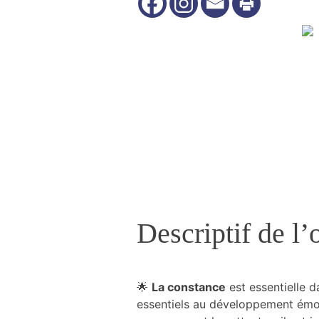
Nécessaire
Ces cookies ne
sont pas
facultatifs. Ils
sont
nécessaires au
fonctionnement
du site Web.
Descriptif de l’o
Statistiques
Nous utilisons
des cookies
🌟
La constance
est essentielle d
afin
d'améliorer la
essentiels au développement émoti
fonctionnalité