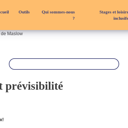
cueil
Outils
Qui sommes-nous
Stages et loisir
?
inclusif
e de Maslow
R
e
c
h
e
r
 prévisibilité
c
h
e
x!