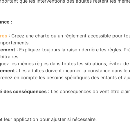
important que les interventions des adultes restent les même
ance :
ires
: Créez une charte ou un règlement accessible pour tous
mportements.
tement
: Expliquez toujours la raison derrière les règles. P
bitraires.
quez les mêmes règles dans toutes les situations, évitez de
tement
: Les adultes doivent incarner la constance dans leur
renez en compte les besoins spécifiques des enfants et aju
lité des conséquences
: Les conséquences doivent être clai
t leur application pour ajuster si nécessaire.