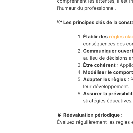
comprennent les attentes, il est 
et la structure
l’humeur du professionnel.
du site Web,
en fonction
💡
Les principes clés de la const
de la manière
dont le site
Web est
Établir des
règles cla
utilisé.
conséquences des co
Communiquer ouver
au lieu de décisions ar
Expérience
Être cohérent
: Appli
Afin que notre
Modéliser le compor
site Web
fonctionne le
Adapter les règles
: P
mieux
leur développement.
possible lors
Assurer la prévisibi
de votre
stratégies éducatives.
visite. Si vous
refusez ces
cookies,
🧠
Réévaluation périodique :
certaines
Évaluez régulièrement les règles e
fonctionnalités
disparaîtront