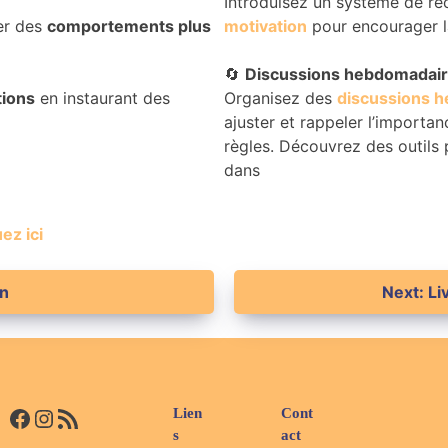
Introduisez un système de r
er des
comportements plus
motivation
pour encourager 
🔄
Discussions hebdomadair
tions
en instaurant des
Organisez des
discussions 
ajuster et rappeler l’importa
règles. Découvrez des outils 
dans
ez ici
on
Next:
Li
Facebook
Instagram
Flux RSS
Lien
Cont
s
act