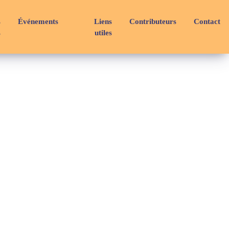
s
Événements
Liens
Contributeurs
Contact
s
utiles