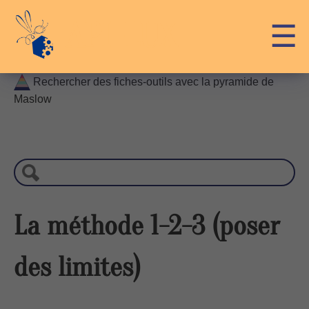
Skip
API-LUX
☰
to
content
Rechercher des fiches-outils avec la pyramide de
Maslow
R
e
c
h
e
r
La méthode 1-2-3 (poser
c
h
des limites)
e