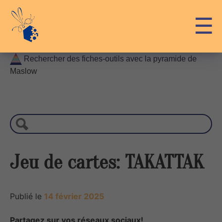
Skip
API-LUX
☰
to
content
Rechercher des fiches-outils avec la pyramide de
Maslow
R
e
c
h
e
r
Jeu de cartes: TAKATTAK
c
h
e
Publié le
14 février 2025
Partagez sur vos réseaux sociaux!