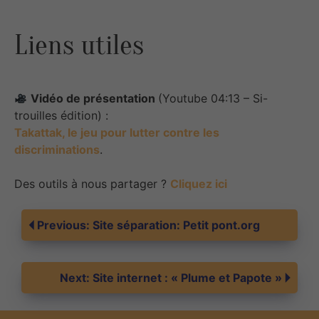
Liens utiles
Vidéo de présentation
(Youtube 04:13 – Si-
trouilles édition) :
Takattak, le jeu pour lutter contre les
discriminations
.
Des outils à nous partager ?
Cliquez ici
Navigation
Previous:
Site séparation: Petit pont.org
de
Next:
Site internet : « Plume et Papote »
l’article