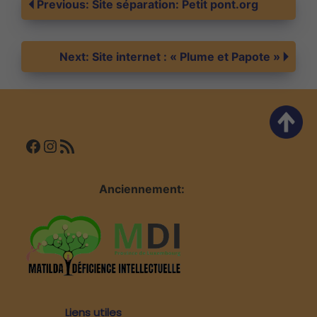
Navigation
Previous:
Site séparation: Petit pont.org
de
Next:
Site internet : « Plume et Papote »
l’article
Facebook
Instagram
Flux RSS
Anciennement:
Liens utiles