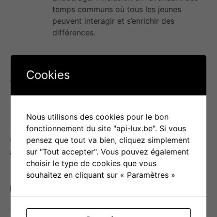
temps communs où tous les jeunes
peuvent interagir et s’enrichir des
différences.
Cookies
Objectif(s) d’utilisation
Nous utilisons des cookies pour le bon
Développement personnel et social
:
fonctionnement du site "api-lux.be". Si vous
pensez que tout va bien, cliquez simplement
Encourager l’autonomie
en proposant un cadre
sur "Tout accepter". Vous pouvez également
ajustable selon les capacités de chacun.
choisir le type de cookies que vous
souhaitez en cliquant sur « Paramètres »
Favoriser la responsabilisation
par une
progression dans les libertés accordées.
Assurer un sentiment d’appartenance
malgré la