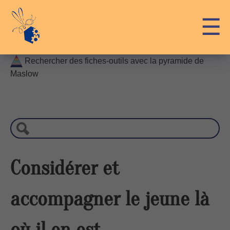
Skip
API-LUX
☰
to
content
Rechercher des fiches-outils avec la pyramide de
Maslow
R
e
c
h
e
r
Considérer et
c
h
accompagner le jeune là
e
où il en est