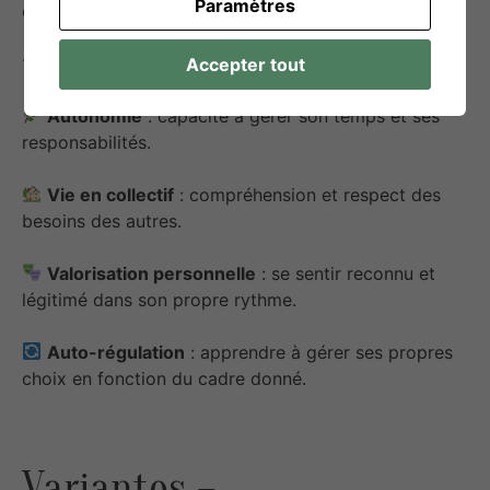
Paramètres
différenciation des rythmes.
Compétences développées
:
Accepter tout
Autonomie
: capacité à gérer son temps et ses
responsabilités.
Vie en collectif
: compréhension et respect des
besoins des autres.
Valorisation personnelle
: se sentir reconnu et
légitimé dans son propre rythme.
Auto-régulation
: apprendre à gérer ses propres
choix en fonction du cadre donné.
Variantes –