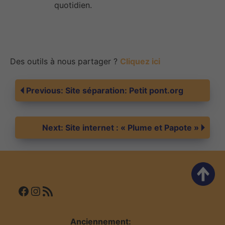
quotidien.
Des outils à nous partager ?
Cliquez ici
Navigation
Previous:
Site séparation: Petit pont.org
de
Next:
Site internet : « Plume et Papote »
l’article
Facebook
Instagram
Flux RSS
Anciennement: