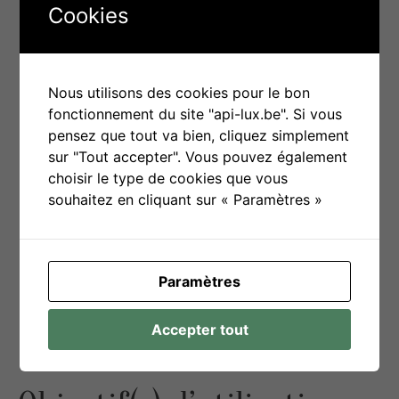
Cookies
fait un choix (positif ou négatif) et en
subit les conséquences. Par exemple :
Un personnage décide de ne pas
ranger ses affaires et, en
Nous utilisons des cookies pour le bon
conséquence, il perd un objet
fonctionnement du site "api-lux.be". Si vous
précieux.
pensez que tout va bien, cliquez simplement
Un autre personnage choisit de
sur "Tout accepter". Vous pouvez également
ne pas aller à son travail et finit
choisir le type de cookies que vous
par être renvoyé, sans salaire à la
souhaitez en cliquant sur « Paramètres »
fin du mois.
Demandez aux jeunes ce qu’ils auraient
fait à la place du personnage et quelles
conséquences ils imaginent.
Paramètres
Bénéfice
: Rendre les concepts
concrets grâce à des situations réalistes.
Accepter tout