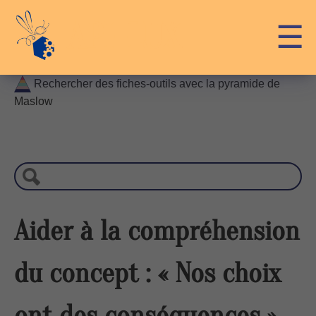
Skip
API-LUX
☰
to
content
Rechercher des fiches-outils avec la pyramide de
Maslow
R
e
c
h
e
r
Aider à la compréhension
c
h
du concept : « Nos choix
e
ont des conséquences »