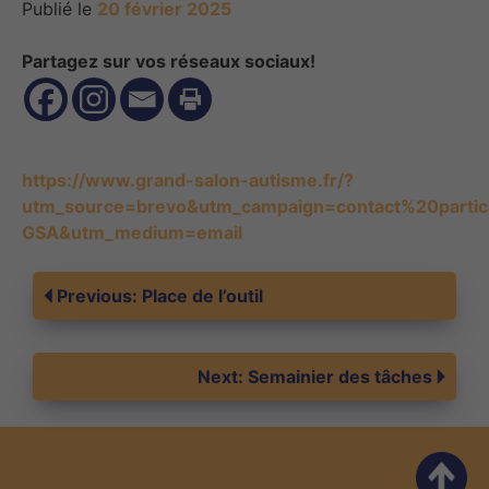
Publié le
20 février 2025
Partagez sur vos réseaux sociaux!
https://www.grand-salon-autisme.fr/?
utm_source=brevo&utm_campaign=contact%20part
GSA&utm_medium=email
Navigation
Previous:
Place de l’outil
de
Next:
Semainier des tâches
l’article