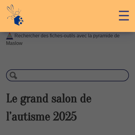
Skip
API-LUX
☰
to
content
Rechercher des fiches-outils avec la pyramide de
Maslow
R
e
c
h
e
r
Le grand salon de
c
h
l’autisme 2025
e