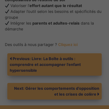
Valoriser l’
effort autant que le résultat
Adapter l’outil selon les besoins et spécificités du
groupe
Intégrer les
parents et adultes-relais
dans la
démarche
Des outils à nous partager ?
Cliquez ici
Navigation
Previous:
Livre: La Boîte à outils :
comprendre et accompagner l’enfant
hypersensible
de
l’article
Next:
Gérer les comportements d’opposition
et les crises de colère