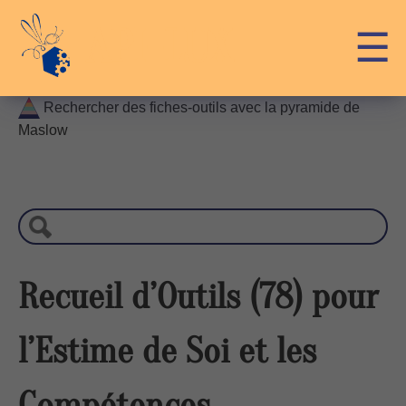
Skip
API-LUX
☰
to
content
Rechercher des fiches-outils avec la pyramide de
Maslow
R
e
c
h
e
r
Recueil d’Outils (78) pour
c
h
l’Estime de Soi et les
e
Compétences