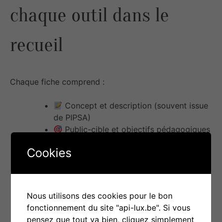
chaque outil dans le
recueil
Chaque fiche comprend :
Concept et description (souvent issue
de PIPSA)
Public-cible et objectifs pédagogiques
Contenu et matériel nécessaire
Cookies
Appréciation PIPSA (si disponible)
Conseils d’utilisation
Analyse des composantes de l’estime
de soi travaillées (selon Duclos)
Nous utilisons des cookies pour le bon
Compétences psychosociales visées
fonctionnement du site "api-lux.be". Si vous
(selon OMS)
pensez que tout va bien, cliquez simplement