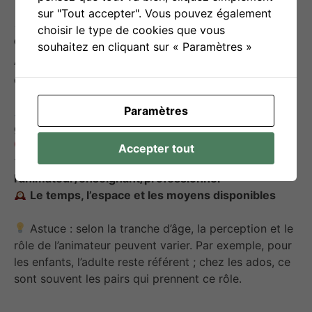
sur "Tout accepter". Vous pouvez également
Quelques repères pour bien choisir son
choisir le type de cookies que vous
outil
souhaitez en cliquant sur « Paramètres »
Avant de sélectionner un outil, il est
essentiel de définir :
Paramètres
Le public visé
(âge, nombre, dynamique de
groupe, niveau de confiance)
Les objectifs poursuivis
Accepter tout
Le profil et les compétences de
l’animateur/enseignant/professionnel
Le temps, l’espace et les moyens disponibles
Astuce : selon la tranche d’âge, la perception et le
rôle de l’animateur peuvent varier. Par exemple, pour
les enfants, l’adulte reste référent ; chez les ados, ce
sont souvent les pairs qui prennent ce rôle.