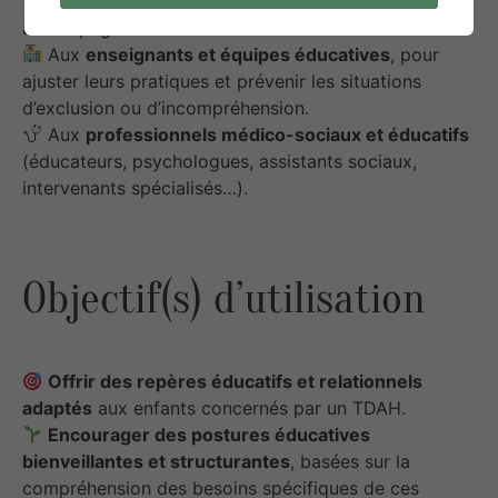
TDAH
, afin d’adapter leur posture et leur
accompagnement.
Aux
enseignants et équipes éducatives
, pour
ajuster leurs pratiques et prévenir les situations
d’exclusion ou d’incompréhension.
Aux
professionnels médico-sociaux et éducatifs
(éducateurs, psychologues, assistants sociaux,
intervenants spécialisés…).
Objectif(s) d’utilisation
Offrir des repères éducatifs et relationnels
adaptés
aux enfants concernés par un TDAH.
Encourager des postures éducatives
bienveillantes et structurantes
, basées sur la
compréhension des besoins spécifiques de ces