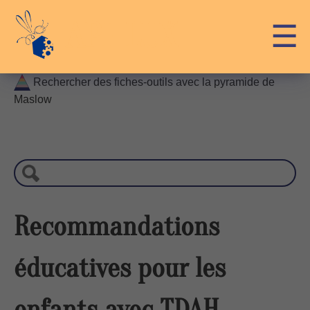
Skip
API-LUX
☰
to
content
Rechercher des fiches-outils avec la pyramide de
Maslow
R
e
c
h
e
r
Recommandations
c
h
éducatives pour les
e
enfants avec TDAH