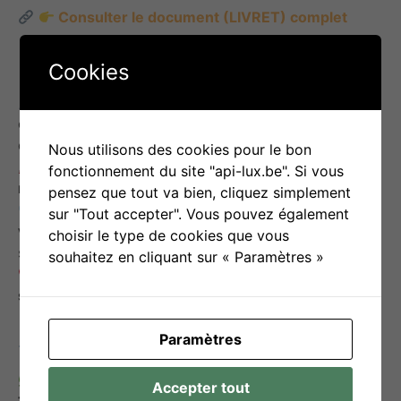
Consulter le document (LIVRET) complet
Ce qu’on y trouve
Cookies
12 recommandations éducatives
précises
concernant l’organisation du cadre, la valorisation
des compétences et la gestion des comportements.
Nous utilisons des cookies pour le bon
Des conseils pour
instaurer des routines, des
fonctionnement du site "api-lux.be". Si vous
règles claires et des attentes réalistes
.
pensez que tout va bien, cliquez simplement
Des pistes pour
adapter la communication et
sur "Tout accepter". Vous pouvez également
valoriser les efforts
plutôt que de sanctionner
choisir le type de cookies que vous
systématiquement.
souhaitez en cliquant sur « Paramètres »
Des recommandations pour
renforcer l’estime de
soi et soutenir la motivation
des enfants.
À qui s’adresse cette fiche ?
Paramètres
Aux
parents et familles d’enfants présentant un
Accepter tout