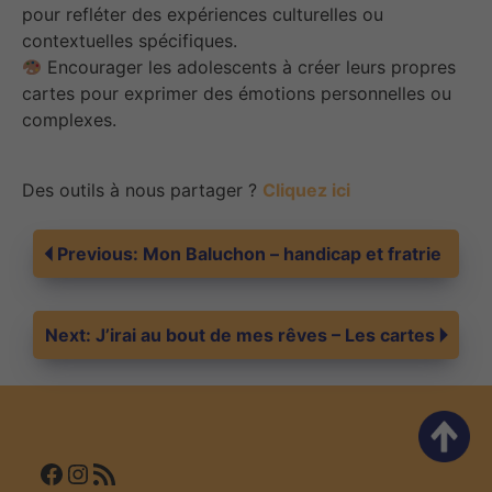
pour refléter des expériences culturelles ou
contextuelles spécifiques.
Encourager les adolescents à créer leurs propres
cartes pour exprimer des émotions personnelles ou
complexes.
Des outils à nous partager ?
Cliquez ici
Navigation
Previous:
Mon Baluchon – handicap et fratrie
de
Next:
J’irai au bout de mes rêves – Les cartes
l’article
Facebook
Instagram
Flux RSS