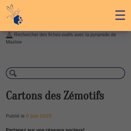
Skip
API-LUX
☰
to
content
Rechercher des fiches-outils avec la pyramide de
Maslow
R
e
c
h
e
r
Cartons des Zémotifs
c
h
e
Publié le
6 juin 2025
Partagez sur vos réseaux sociaux!