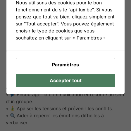
TSA ou TDAH avec un appui visuel
Nous utilisons des cookies pour le bon
renforcé (émoticônes, pictogrammes).
fonctionnement du site "api-lux.be". Si vous
Permet aussi des variantes sans
pensez que tout va bien, cliquez simplement
compétition.
sur "Tout accepter". Vous pouvez également
choisir le type de cookies que vous
souhaitez en cliquant sur « Paramètres »
Objectif(s) d’utilisation
Paramètres
Favoriser l’expression des émotions.
Accepter tout
◦
Développer l’empathie et la compréhension des
autres.
◦
Encourager la communication et l’écoute au sein
d’un groupe.
◦
Apaiser les tensions et prévenir les conflits.
◦
Aider à repérer les émotions difficiles à
verbaliser.