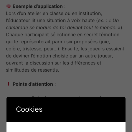
Exemple d’application
:
Lors d’un atelier en classe ou en institution,
l’éducateur lit une situation à voix haute (ex. :
« Un
camarade se moque de toi devant tout le monde. »
).
Chaque participant sélectionne en secret l’émotion
qui le représenterait parmi six proposées (joie,
colère, tristesse, peur…). Ensuite, les joueurs essaient
de deviner l’émotion choisie par un autre joueur,
ouvrant la discussion sur les différences et
similitudes de ressentis.
Points d’attention
:
Prévoir un espace calme pour jouer en
petit groupe (4 à 8 joueurs conseillé).
Cookies
Veiller à respecter la parole et l’intimité
émotionnelle de chacun.
Peut être adapté pour des enfants avec