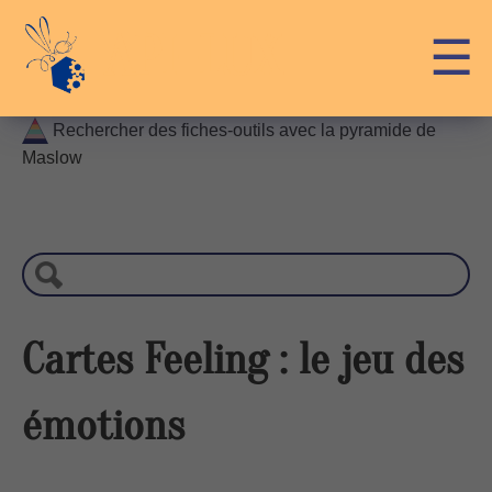
Skip
API-LUX
☰
to
content
Rechercher des fiches-outils avec la pyramide de
Maslow
R
e
c
h
e
r
Cartes Feeling : le jeu des
c
h
émotions
e