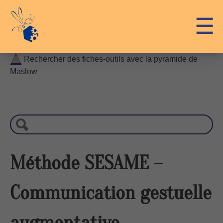
Skip
API-LUX
☰
to
content
Rechercher des fiches-outils avec la pyramide de
Maslow
R
e
c
h
e
r
Méthode SESAME –
c
h
Communication gestuelle
e
augmentative