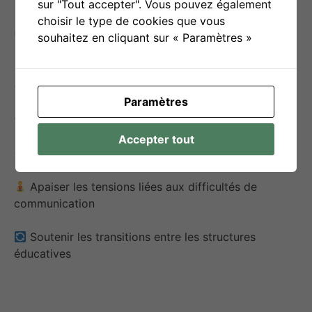
sur "Tout accepter". Vous pouvez également
choisir le type de cookies que vous
Objectif(s) d’utilisation
souhaitez en cliquant sur « Paramètres »
Améliorer la compréhension du langage oral
Paramètres
Faciliter l’expression de soi
Accepter tout
Permettre le dialogue et les interactions sociales
Apaiser les tensions liées aux difficultés de
communication
Soutenir les transitions entre les structures
éducatives