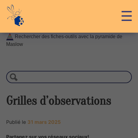
Skip
API-LUX
☰
to
content
Rechercher des fiches-outils avec la pyramide de
Maslow
R
e
c
h
e
r
Grilles d’observations
c
h
e
Publié le
31 mars 2025
Partagez sur vos réseaux sociaux!