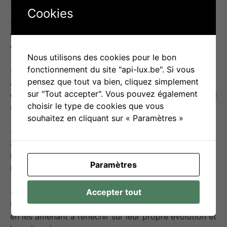
Cookies
Faciliter l’adaptation
: Utiliser les résultats des
grilles pour ajuster les méthodes pédagogiques et
éducatives selon les besoins évolutifs du jeune.
Nous utilisons des cookies pour le bon
fonctionnement du site "api-lux.be". Si vous
Promouvoir une observation partagée
:
pensez que tout va bien, cliquez simplement
Assurer une cohérence entre les différents acteurs
sur "Tout accepter". Vous pouvez également
éducatifs (famille, école, professionnels) pour un suivi
choisir le type de cookies que vous
global et coordonné.
souhaitez en cliquant sur « Paramètres »
Renforcer la réflexion professionnelle
: Offrir
aux encadrants une base solide pour réfléchir à
l’évolution du jeune, à ses besoins et à l’adaptation
Paramètres
nécessaire de l’accompagnement.
Accepter tout
Favoriser l’autonomie dans l’observation
:
Impliquer les jeunes dans le processus d’observation
en les amenant à réfléchir sur leur propre évolution et