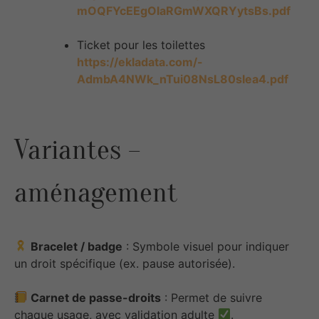
mOQFYcEEgOlaRGmWXQRYytsBs.pdf
Ticket pour les toilettes
https://ekladata.com/-
AdmbA4NWk_nTui08NsL80sIea4.pdf
Variantes –
aménagement
Bracelet / badge
: Symbole visuel pour indiquer
un droit spécifique (ex. pause autorisée).
Carnet de passe-droits
: Permet de suivre
chaque usage, avec validation adulte
.