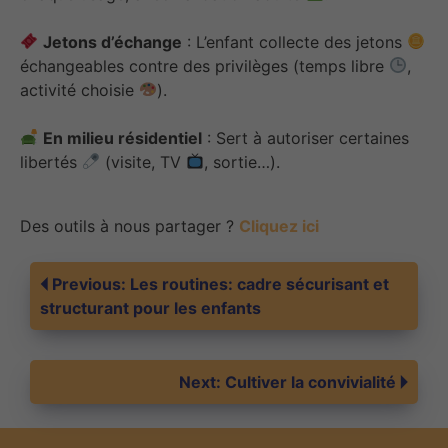
Jetons d’échange
: L’enfant collecte des jetons
échangeables contre des privilèges (temps libre
,
activité choisie
).
En milieu résidentiel
: Sert à autoriser certaines
libertés
(visite, TV
, sortie…).
Des outils à nous partager ?
Cliquez ici
Navigation
Previous:
Les routines: cadre sécurisant et
structurant pour les enfants
de
Next:
Cultiver la convivialité
l’article