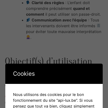
Clarté des règles
: L’enfant doit
comprendre précisément
quand et
comment
il peut utiliser son passe-droit.
Communication avec l’équipe
: Tous
les intervenants doivent être informés
pour éviter toute mauvaise interprétation
.
Objectif(s) d’utilisation
Cookies
Renforcer l’autonomie
: L’enfant peut gérer seul
certains besoins (pauses, retrait temporaire…).
Nous utilisons des cookies pour le bon
Encourager la responsabilisation
: L’enfant doit
fonctionnement du site "api-lux.be". Si vous
utiliser son passe-droit à bon escient, avec
pensez que tout va bien, cliquez simplement