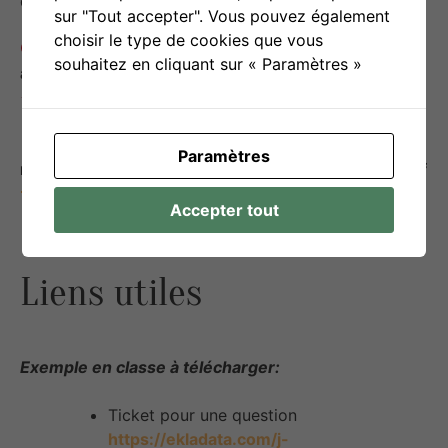
discernement
.
sur "Tout accepter". Vous pouvez également
choisir le type de cookies que vous
Limiter les comportements perturbateurs
: Une
souhaitez en cliquant sur « Paramètres »
alternative encadrée
pour éviter les débordements
.
Favoriser le bien-être
: L’enfant se sent
entendu,
Paramètres
respecté et soutenu
, ce qui renforce le
climat positif
.
Accepter tout
Liens utiles
Exemple en classe à télécharger:
Ticket pour une question
https://ekladata.com/j-