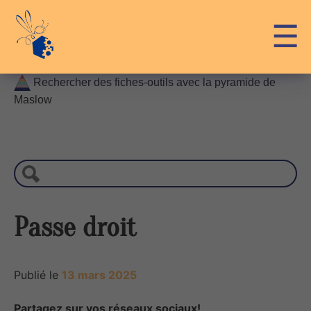
Skip
API-LUX
☰
to
content
Rechercher des fiches-outils avec la pyramide de
Maslow
R
e
c
h
e
r
Passe droit
c
h
e
Publié le
13 mars 2025
Partagez sur vos réseaux sociaux!