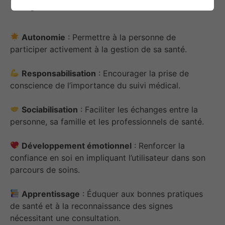
Autonomie
: Permettre à la personne de
participer activement à la gestion de sa santé.
Responsabilisation
: Encourager la prise de
conscience de l’importance du suivi médical.
Sociabilisation
: Faciliter les échanges entre la
personne, sa famille et les professionnels de santé.
Développement émotionnel
: Renforcer la
confiance en soi en impliquant l’utilisateur dans son
parcours de soins.
Apprentissage
: Éduquer aux bonnes pratiques
de santé et à la reconnaissance des signes
nécessitant une consultation.