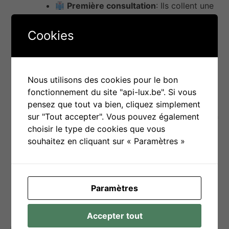
Première consultation
: Ils collent une
photo de Théo et notent les informations
importantes, comme le diagnostic
Cookies
(« Asthme léger ») et le traitement
(inhalateur 2 fois par jour).
Suivi quotidien
: Chaque jour, ses
parents notent l’utilisation de son
Nous utilisons des cookies pour le bon
inhalateur et peuvent ajouter des images
fonctionnement du site "api-lux.be". Si vous
pour illustrer son traitement. Théo colore
pensez que tout va bien, cliquez simplement
une case pour chaque jour où il prend son
sur "Tout accepter". Vous pouvez également
médicament.
choisir le type de cookies que vous
Rendez-vous de suivi
: Avant chaque
souhaitez en cliquant sur « Paramètres »
consultation, les parents inscrivent leurs
questions et peuvent montrer au médecin
les progrès de Théo en utilisant le carnet.
Paramètres
Accepter tout
Objectif(s) d’utilisation