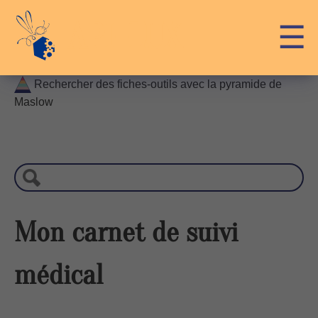
Skip
API-LUX
☰
to
content
Rechercher des fiches-outils avec la pyramide de
Maslow
R
e
c
h
e
r
Mon carnet de suivi
c
h
médical
e