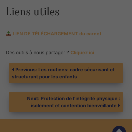
Liens utiles
LIEN DE TÉLÉCHARGEMENT du carnet
.
Des outils à nous partager ?
Cliquez ici
Navigation
Previous:
Les routines: cadre sécurisant et
structurant pour les enfants
de
Next:
Protection de l’intégrité physique :
l’article
isolement et contention bienveillante