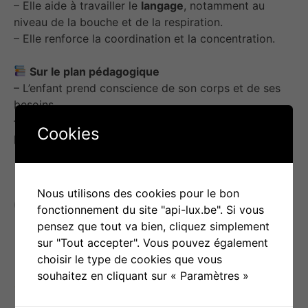
– Elle aide à travailler le
langage
, notamment au
niveau de la bouche et de la respiration.
– Elle renforce la coordination et la concentration.
Sur le plan pédagogique
– L’enfant prend conscience de son corps et de ses
besoins.
– Il apprend à
prendre soin
d’un autre être vivant et,
Cookies
par effet miroir, de lui-même.
Nous utilisons des cookies pour le bon
Objectif(s) d’utilisation
fonctionnement du site "api-lux.be". Si vous
pensez que tout va bien, cliquez simplement
sur "Tout accepter". Vous pouvez également
Objectifs principaux
:
choisir le type de cookies que vous
souhaitez en cliquant sur « Paramètres »
Éveiller des
réactions positives
;