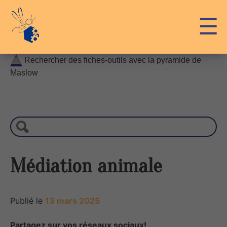
Skip
API-LUX
☰
to
content
Rechercher des fiches-outils avec la pyramide de
Maslow
R
e
c
h
e
r
Médiation animale
c
h
e
Publié le
13 mars 2025
Partagez sur vos réseaux sociaux!