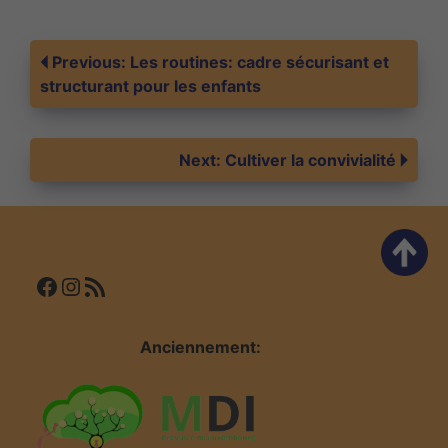
Navigation
Previous:
Les routines: cadre sécurisant et
structurant pour les enfants
de
Next:
Cultiver la convivialité
l’article
Facebook
Instagram
Flux RSS
Anciennement: