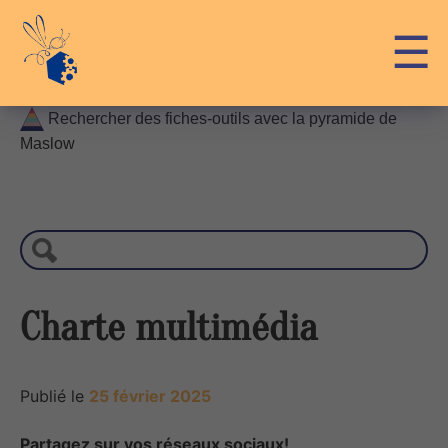
Skip
API-LUX
☰
to
content
Rechercher des fiches-outils avec la pyramide de
Maslow
R
e
c
h
e
r
Charte multimédia
c
h
e
Publié le
25 février 2025
Partagez sur vos réseaux sociaux!