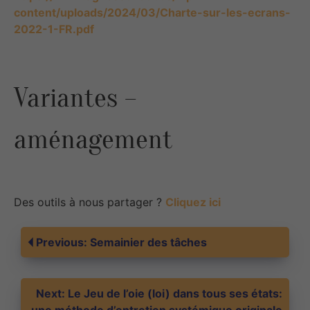
content/uploads/2024/03/Charte-sur-les-ecrans-
2022-1-FR.pdf
Variantes –
aménagement
Des outils à nous partager ?
Cliquez ici
Navigation
Previous:
Semainier des tâches
de
Next:
Le Jeu de l’oie (loi) dans tous ses états: