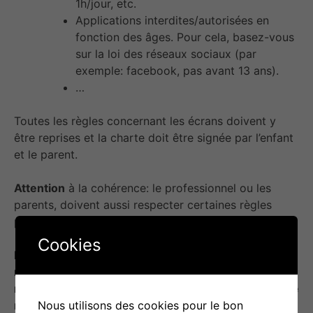
1h/jour, etc.
Applications interdites/autorisées en
fonction des âges. Pour cela, basez-vous
sur la loi des réseaux sociaux (par
exemple: facebook, pas avant 13 ans).
…
Toutes les règles concernant les écrans doivent y
être reprises et la charte doit être signée par l’enfant
et le parent.
Attention
à la cohérence: le professionnel ou les
parents, doivent aussi respecter certaines règles
pour montrer l’exemple aux enfants!
Cookies
Remarque: les personnes en situation de handicap
mental sont plus fragiles face aux dangers des
réseaux sociaux, notamment car elles ont besoin de
Nous utilisons des cookies pour le bon
reconnaissance et de valorisation. Les pièges sont