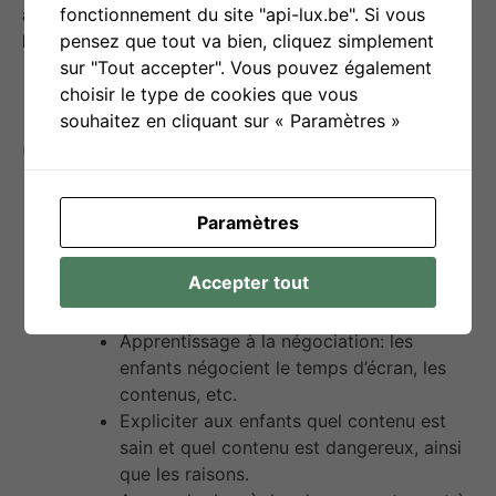
fonctionnement du site "api-lux.be". Si vous
aussi difficiles à identifier car leur perception et
pensez que tout va bien, cliquez simplement
l’abstraction est compliquée.
sur "Tout accepter". Vous pouvez également
choisir le type de cookies que vous
souhaitez en cliquant sur « Paramètres »
Objectif(s) d’utilisation
Paramètres
S’accorder sur le temps d’écran: fixer des
limites de temps d’écran.
Accepter tout
Permet d’encourager un équilibre sain
entre les activités en ligne et hors ligne.
Apprentissage à la négociation: les
enfants négocient le temps d’écran, les
contenus, etc.
Expliciter aux enfants quel contenu est
sain et quel contenu est dangereux, ainsi
que les raisons.